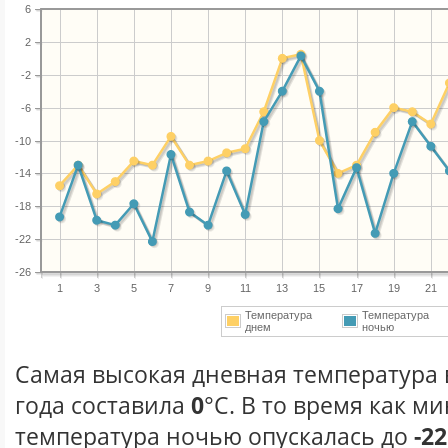
6
2
-2
-6
-10
-14
-18
-22
-26
1
3
5
7
9
11
13
15
17
19
21
Температура
Температура
днем
ночью
Самая высокая дневная температура 
года составила
0
°С. В то время как 
температура ночью опускалась до
-22