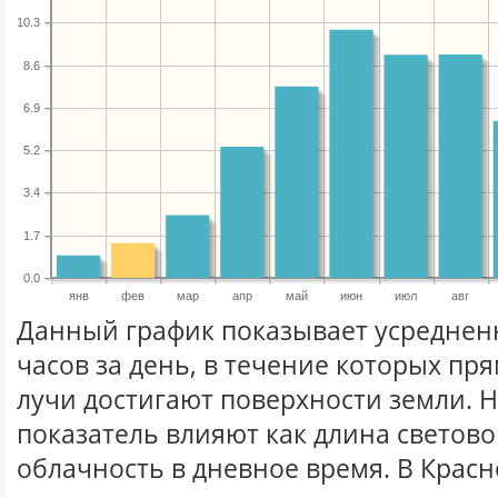
10.3
8.6
6.9
5.2
3.4
1.7
0.0
янв
фев
мар
апр
май
июн
июл
авг
Данный график показывает усреднен
часов за день, в течение которых п
лучи достигают поверхности земли. 
показатель влияют как длина световог
облачность в дневное время. В Красн