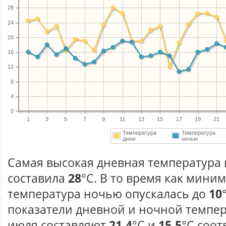
28
24
20
16
12
8
4
0
1
3
5
7
9
11
13
15
17
19
21
Температура
Температура
днем
ночью
Самая высокая дневная температура 
составила
28
°С. В то время как мини
температура ночью опускалась до
10
показатели дневной и ночной темпер
июля составляют
21.4
°С и
15.5
°С соот