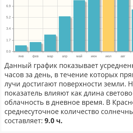
6.9
5.2
3.4
1.7
0.0
янв
фев
мар
апр
май
июн
июл
авг
Данный график показывает усреднен
часов за день, в течение которых п
лучи достигают поверхности земли. 
показатель влияют как длина световог
облачность в дневное время. В Красн
среднесуточное количество солнечны
составляет:
9.0 ч.