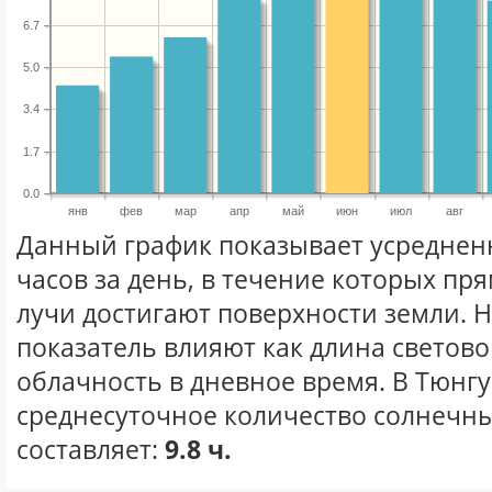
6.7
5.0
3.4
1.7
0.0
янв
фев
мар
апр
май
июн
июл
авг
Данный график показывает усреднен
часов за день, в течение которых п
лучи достигают поверхности земли. 
показатель влияют как длина световог
облачность в дневное время. В Тюнг
среднесуточное количество солнечны
составляет:
9.8 ч.