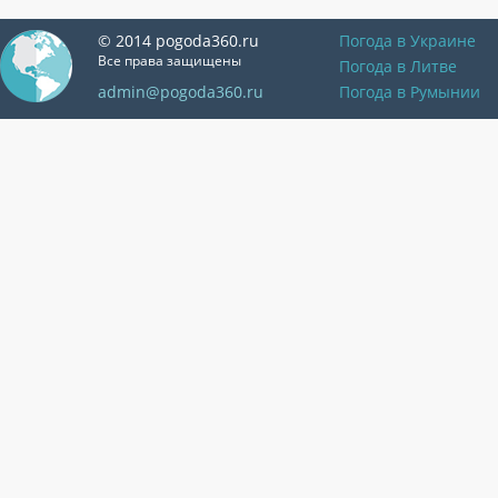
© 2014 pogoda360.ru
Погода в Украине
Все права защищены
Погода в Литве
admin@pogoda360.ru
Погода в Румынии