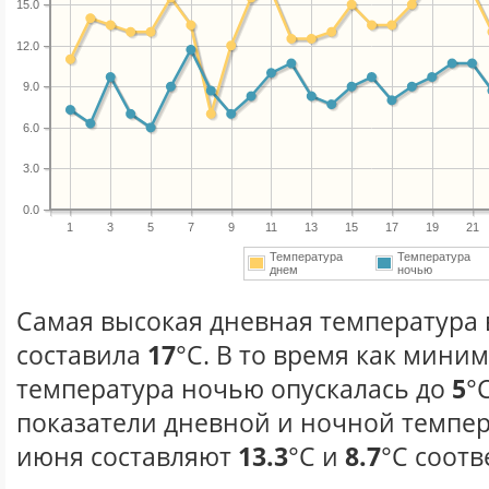
15.0
12.0
9.0
6.0
3.0
0.0
1
3
5
7
9
11
13
15
17
19
21
Температура
Температура
днем
ночью
Самая высокая дневная температура 
составила
17
°С. В то время как мини
температура ночью опускалась до
5
°
показатели дневной и ночной темпер
июня составляют
13.3
°С и
8.7
°С соотв