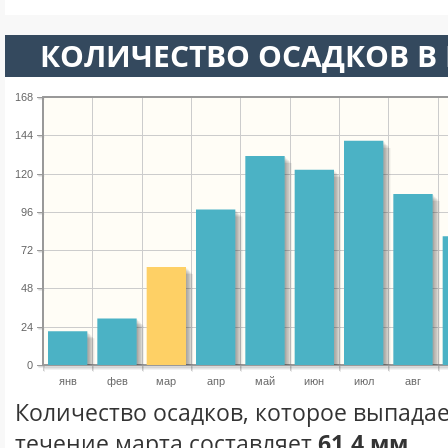
КОЛИЧЕСТВО ОСАДКОВ В 
168
144
120
96
72
48
24
0
янв
фев
мар
апр
май
июн
июл
авг
Количество осадков, которое выпадае
течение марта составляет
61.4 мм.