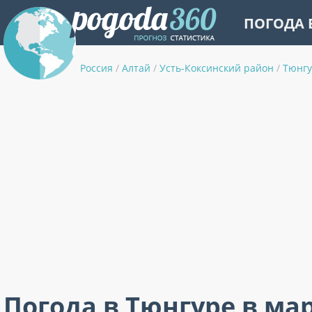
ПОГОДА 
Россия
/
Алтай
/
Усть-Коксинский район
/
Тюнг
Погода в Тюнгуре в ма