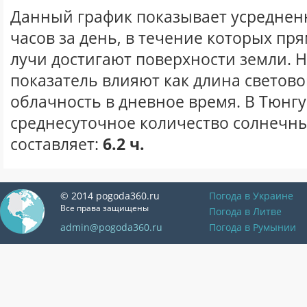
Данный график показывает усреднен
часов за день, в течение которых п
лучи достигают поверхности земли. 
показатель влияют как длина световог
облачность в дневное время. В Тюнг
среднесуточное количество солнечны
составляет:
6.2 ч.
© 2014 pogoda360.ru
Погода в Украине
Все права защищены
Погода в Литве
admin@pogoda360.ru
Погода в Румынии