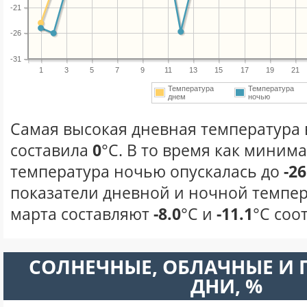
-21
-26
-31
1
3
5
7
9
11
13
15
17
19
21
Температура
Температура
днем
ночью
Самая высокая дневная температура в
составила
0
°С. В то время как миним
температура ночью опускалась до
-26
показатели дневной и ночной темпер
марта составляют
-8.0
°С и
-11.1
°С соо
CОЛНЕЧНЫЕ, ОБЛАЧНЫЕ И
ДНИ, %