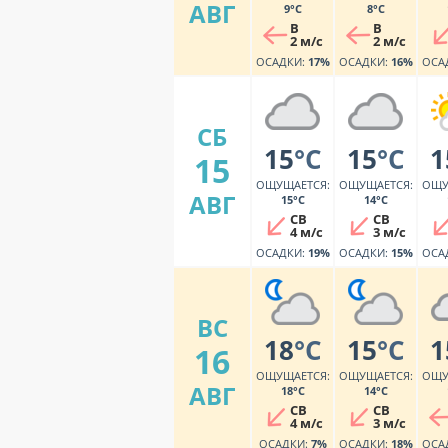
АВГ
9°C
8°C
В
В
2 м/с
2 м/с
ОСАДКИ:
17%
ОСАДКИ:
16%
ОСА
СБ
15
°C
15
°C
1
15
ОЩУЩАЕТСЯ:
ОЩУЩАЕТСЯ:
ОЩУ
АВГ
15°C
14°C
СВ
СВ
4 м/с
3 м/с
ОСАДКИ:
19%
ОСАДКИ:
15%
ОСА
ВС
18
°C
15
°C
1
16
ОЩУЩАЕТСЯ:
ОЩУЩАЕТСЯ:
ОЩУ
АВГ
18°C
14°C
СВ
СВ
4 м/с
3 м/с
ОСАДКИ:
7%
ОСАДКИ:
18%
ОСА