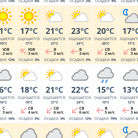
ДКИ:
13%
ОСАДКИ:
4%
ОСАДКИ:
3%
ОСАДКИ:
2%
ОСАДКИ:
4%
ОСАДКИ:
1
°C
17
°C
21
°C
23
°C
20
°C
17
°
ЩАЕТСЯ:
ОЩУЩАЕТСЯ:
ОЩУЩАЕТСЯ:
ОЩУЩАЕТСЯ:
ОЩУЩАЕТСЯ:
ОЩУЩАЕТ
10°C
17°C
21°C
24°C
20°C
17°C
ЮВ
ЮВ
В
В
СВ
СВ
2 м/с
3 м/с
3 м/с
3 м/с
2 м/с
3 м
ДКИ:
12%
ОСАДКИ:
3%
ОСАДКИ:
2%
ОСАДКИ:
3%
ОСАДКИ:
6%
ОСАДКИ:
6
°C
18
°C
21
°C
22
°C
15
°C
13
°
ЩАЕТСЯ:
ОЩУЩАЕТСЯ:
ОЩУЩАЕТСЯ:
ОЩУЩАЕТСЯ:
ОЩУЩАЕТСЯ:
ОЩУЩАЕТ
16°C
18°C
21°C
24°C
15°C
12°C
С
СВ
СВ
СВ
В
В
3 м/с
4 м/с
6 м/с
6 м/с
5 м/с
3 м
ДКИ:
16%
ОСАДКИ:
5%
ОСАДКИ:
3%
ОСАДКИ:
12%
ОСАДКИ:
79%
ОСАДКИ: