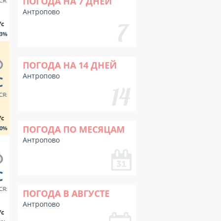
ПОГОДА НА 7 ДНЕЙ
СЯ:
Антропово
/с
23%
ПОГОДА НА 14 ДНЕЙ
Антропово
C
СЯ:
/с
ПОГОДА ПО МЕСЯЦАМ
10%
Антропово
C
СЯ:
ПОГОДА В АВГУСТЕ
Антропово
/с