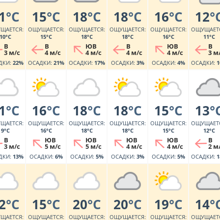
1
°C
15
°C
18
°C
18
°C
16
°C
12
°
ЩАЕТСЯ:
ОЩУЩАЕТСЯ:
ОЩУЩАЕТСЯ:
ОЩУЩАЕТСЯ:
ОЩУЩАЕТСЯ:
ОЩУЩАЕТ
10°C
15°C
18°C
18°C
16°C
11°C
В
В
ЮВ
В
ЮВ
В
3 м/с
4 м/с
4 м/с
4 м/с
4 м/с
3 м
ДКИ:
22%
ОСАДКИ:
21%
ОСАДКИ:
17%
ОСАДКИ:
3%
ОСАДКИ:
4%
ОСАДКИ:
1
°C
16
°C
18
°C
18
°C
15
°C
13
°
ЩАЕТСЯ:
ОЩУЩАЕТСЯ:
ОЩУЩАЕТСЯ:
ОЩУЩАЕТСЯ:
ОЩУЩАЕТСЯ:
ОЩУЩАЕТ
9°C
16°C
18°C
18°C
15°C
12°C
В
ЮВ
ЮВ
ЮВ
ЮВ
В
3 м/с
5 м/с
5 м/с
4 м/с
4 м/с
2 м
ДКИ:
13%
ОСАДКИ:
6%
ОСАДКИ:
5%
ОСАДКИ:
3%
ОСАДКИ:
5%
ОСАДКИ:
2
°C
15
°C
20
°C
20
°C
19
°C
14
°
ЩАЕТСЯ:
ОЩУЩАЕТСЯ:
ОЩУЩАЕТСЯ:
ОЩУЩАЕТСЯ:
ОЩУЩАЕТСЯ:
ОЩУЩАЕТ