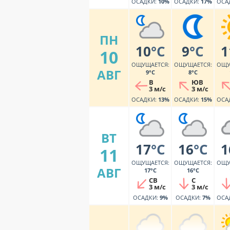
ОСАДКИ:
10%
ОСАДКИ:
17%
ОСА
ПН
10
°C
9
°C
1
10
ОЩУЩАЕТСЯ:
ОЩУЩАЕТСЯ:
ОЩУ
АВГ
9°C
8°C
В
ЮВ
3 м/с
3 м/с
ОСАДКИ:
13%
ОСАДКИ:
15%
ОСА
ВТ
17
°C
16
°C
1
11
ОЩУЩАЕТСЯ:
ОЩУЩАЕТСЯ:
ОЩУ
АВГ
17°C
16°C
СВ
С
3 м/с
3 м/с
ОСАДКИ:
9%
ОСАДКИ:
7%
ОСА