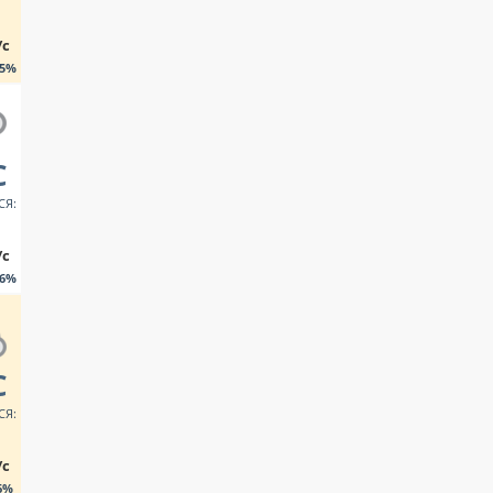
/с
15%
C
СЯ:
/с
36%
C
СЯ:
/с
6%