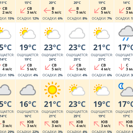
11°C
15°C
20°C
20°C
19°C
14°C
СВ
СВ
В
В
СВ
СВ
2 м/с
3 м/с
5 м/с
5 м/с
5 м/с
3 м
ДКИ:
15%
ОСАДКИ:
12%
ОСАДКИ:
6%
ОСАДКИ:
8%
ОСАДКИ:
7%
ОСАДКИ:
5
°C
19
°C
23
°C
23
°C
21
°C
17
°
ЩАЕТСЯ:
ОЩУЩАЕТСЯ:
ОЩУЩАЕТСЯ:
ОЩУЩАЕТСЯ:
ОЩУЩАЕТСЯ:
ОЩУЩАЕТ
14°C
19°C
24°C
25°C
21°C
17°C
СВ
СВ
СВ
СВ
СВ
С
4 м/с
5 м/с
5 м/с
5 м/с
4 м/с
3 м
ДКИ:
10%
ОСАДКИ:
4%
ОСАДКИ:
2%
ОСАДКИ:
4%
ОСАДКИ:
6%
ОСАДКИ:
5
°C
16
°C
21
°C
23
°C
19
°C
17
°
ЩАЕТСЯ:
ОЩУЩАЕТСЯ:
ОЩУЩАЕТСЯ:
ОЩУЩАЕТСЯ:
ОЩУЩАЕТСЯ:
ОЩУЩАЕТ
14°C
16°C
21°C
25°C
19°C
17°C
В
ЮВ
ЮВ
ЮВ
ЮВ
ЮВ
3 м/с
3 м/с
3 м/с
4 м/с
3 м/с
1 м
ДКИ:
29%
ОСАДКИ:
22%
ОСАДКИ:
3%
ОСАДКИ:
4%
ОСАДКИ:
5%
ОСАДКИ: