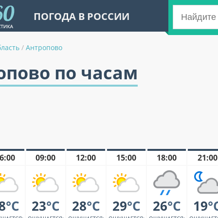
ПОГОДА В РОССИИ
бласть
/
Антропово
опово по часам
6:00
09:00
12:00
15:00
18:00
21:00
8
°C
23
°C
28
°C
29
°C
26
°C
19
°