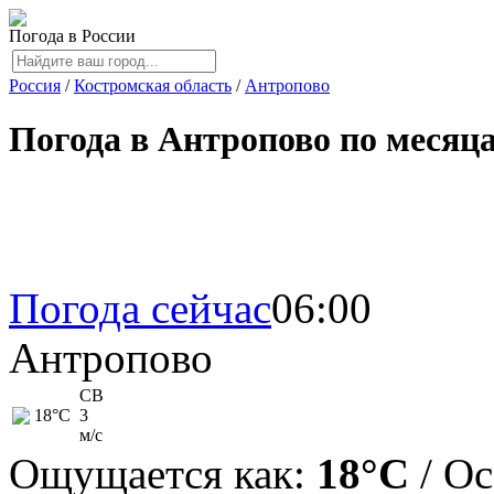
Погода в России
Россия
/
Костромская область
/
Антропово
Погода в Антропово по месяц
Погода сейчас
06:00
Антропово
СВ
18
°C
3
м/с
Ощущается как:
18°C
/ О