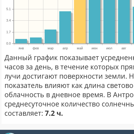
5.1
3.4
1.7
0.0
янв
фев
мар
апр
май
июн
июл
авг
Данный график показывает усреднен
часов за день, в течение которых п
лучи достигают поверхности земли. 
показатель влияют как длина световог
облачность в дневное время. В Антр
среднесуточное количество солнечны
составляет:
7.2 ч.