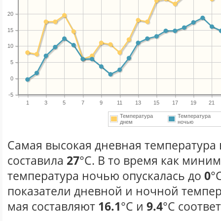
20
15
10
5
0
-5
1
3
5
7
9
11
13
15
17
19
21
Температура
Температура
днем
ночью
Самая высокая дневная температура в
составила
27
°С. В то время как мини
температура ночью опускалась до
0
°
показатели дневной и ночной темпер
мая составляют
16.1
°С и
9.4
°С соотве