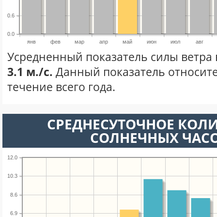
0.6
0.0
янв
фев
мар
апр
май
июн
июл
авг
Усредненный показатель силы ветра 
3.1 м./с.
Данный показатель относите
течение всего года.
СРЕДНЕСУТОЧНОЕ КОЛ
СОЛНЕЧНЫХ ЧАС
12.0
10.3
8.6
6.9