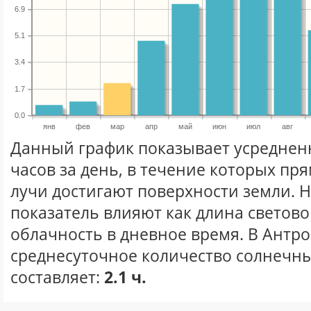
6.9
5.1
3.4
1.7
0.0
янв
фев
мар
апр
май
июн
июл
авг
Данный график показывает усреднен
часов за день, в течение которых п
лучи достигают поверхности земли. 
показатель влияют как длина световог
облачность в дневное время. В Антр
среднесуточное количество солнечны
составляет:
2.1 ч.