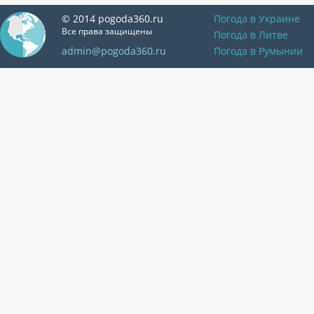
© 2014 pogoda360.ru
Погода в Украине
Все права защищены
Погода в Литве
admin@pogoda360.ru
Погода в Румынии