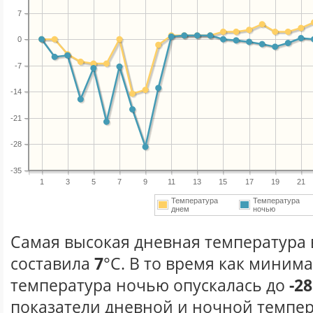
7
0
-7
-14
-21
-28
-35
1
3
5
7
9
11
13
15
17
19
21
Температура
Температура
днем
ночью
Самая высокая дневная температура в
составила
7
°С. В то время как миним
температура ночью опускалась до
-28
показатели дневной и ночной темпер