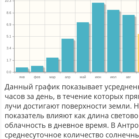
10.3
8.6
6.9
5.1
3.4
1.7
0.0
янв
фев
мар
апр
май
июн
июл
авг
Данный график показывает усреднен
часов за день, в течение которых п
лучи достигают поверхности земли. 
показатель влияют как длина световог
облачность в дневное время. В Антр
среднесуточное количество солнечны