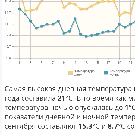
18.4
14.7
11.1
7.4
3.7
0.0
1
3
5
7
9
11
13
15
17
19
21
Температура
Температура
днем
ночью
Самая высокая дневная температура 
года составила
21
°С. В то время как
температура ночью опускалась до
1
°
показатели дневной и ночной темпер
сентября составляют
15.3
°С и
8.7
°С с