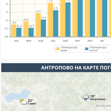
7.3
7.0
6
1.5
-0.7
0
-5.4
-6.8
-6
-9.0
-11.4
-11.5
-12
-18
янв
фев
мар
апр
май
июн
июл
авг
Температура
Температура
днем
ночью
АНТРОПОВО НА КАРТЕ ПО