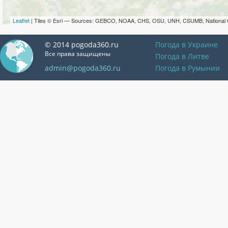
Leaflet
| Tiles © Esri — Sources: GEBCO, NOAA, CHS, OSU, UNH, CSUMB, National 
© 2014 pogoda360.ru
Погода в Украине
Все права защищены
Погода в Литве
admin@pogoda360.ru
Погода в Румынии