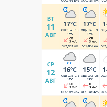
ОСАДКИ:
10%
ОСАДКИ:
11%
ОСА
ВТ
17
°C
17
°C
1
11
ОЩУЩАЕТСЯ:
ОЩУЩАЕТСЯ:
ОЩУ
АВГ
17°C
17°C
СВ
СВ
3 м/с
3 м/с
ОСАДКИ:
8%
ОСАДКИ:
6%
ОСА
СР
16
°C
15
°C
1
12
ОЩУЩАЕТСЯ:
ОЩУЩАЕТСЯ:
ОЩУ
АВГ
16°C
15°C
СВ
В
3 м/с
3 м/с
ОСАДКИ:
63%
ОСАДКИ:
37%
ОСА