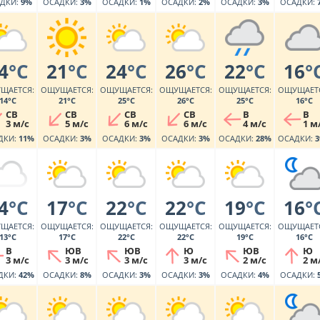
ДКИ:
9%
ОСАДКИ:
3%
ОСАДКИ:
1%
ОСАДКИ:
2%
ОСАДКИ:
3%
ОСАДКИ:
4
°C
21
°C
24
°C
26
°C
22
°C
16
°
ЩАЕТСЯ:
ОЩУЩАЕТСЯ:
ОЩУЩАЕТСЯ:
ОЩУЩАЕТСЯ:
ОЩУЩАЕТСЯ:
ОЩУЩАЕТ
14°C
21°C
25°C
26°C
25°C
16°C
СВ
СВ
СВ
СВ
В
В
3 м/с
5 м/с
6 м/с
6 м/с
4 м/с
1 м
ДКИ:
11%
ОСАДКИ:
3%
ОСАДКИ:
3%
ОСАДКИ:
3%
ОСАДКИ:
28%
ОСАДКИ:
4
°C
17
°C
22
°C
22
°C
19
°C
16
°
ЩАЕТСЯ:
ОЩУЩАЕТСЯ:
ОЩУЩАЕТСЯ:
ОЩУЩАЕТСЯ:
ОЩУЩАЕТСЯ:
ОЩУЩАЕТ
13°C
17°C
22°C
22°C
19°C
16°C
В
ЮВ
ЮВ
Ю
ЮВ
Ю
3 м/с
3 м/с
3 м/с
3 м/с
2 м/с
2 м
ДКИ:
42%
ОСАДКИ:
8%
ОСАДКИ:
3%
ОСАДКИ:
3%
ОСАДКИ:
4%
ОСАДКИ: