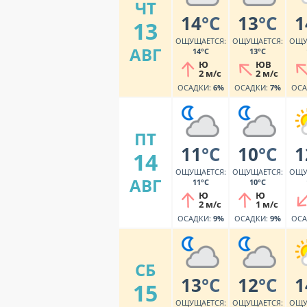
ЧТ
14
°C
13
°C
1
13
ОЩУЩАЕТСЯ:
ОЩУЩАЕТСЯ:
ОЩУ
АВГ
14°C
13°C
Ю
ЮВ
2 м/с
2 м/с
ОСАДКИ:
6%
ОСАДКИ:
7%
ОСА
ПТ
11
°C
10
°C
1
14
ОЩУЩАЕТСЯ:
ОЩУЩАЕТСЯ:
ОЩУ
АВГ
11°C
10°C
Ю
Ю
2 м/с
1 м/с
ОСАДКИ:
9%
ОСАДКИ:
9%
ОСА
СБ
13
°C
12
°C
1
15
ОЩУЩАЕТСЯ:
ОЩУЩАЕТСЯ:
ОЩУ