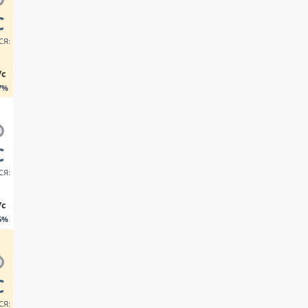
C
СЯ:
/с
7%
C
СЯ:
/с
6%
C
СЯ: