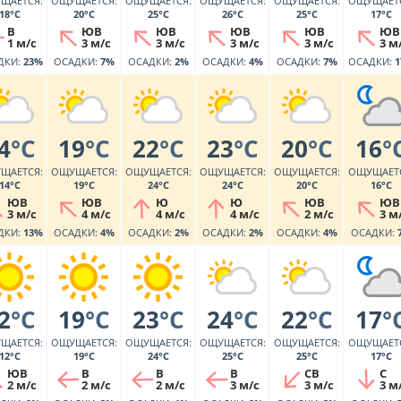
ЩАЕТСЯ:
ОЩУЩАЕТСЯ:
ОЩУЩАЕТСЯ:
ОЩУЩАЕТСЯ:
ОЩУЩАЕТСЯ:
ОЩУЩАЕТ
18°C
20°C
25°C
26°C
25°C
17°C
В
ЮВ
ЮВ
ЮВ
ЮВ
ЮВ
1 м/с
3 м/с
3 м/с
3 м/с
3 м/с
3 м
ДКИ:
23%
ОСАДКИ:
7%
ОСАДКИ:
2%
ОСАДКИ:
4%
ОСАДКИ:
7%
ОСАДКИ:
4
°C
19
°C
22
°C
23
°C
20
°C
16
°
ЩАЕТСЯ:
ОЩУЩАЕТСЯ:
ОЩУЩАЕТСЯ:
ОЩУЩАЕТСЯ:
ОЩУЩАЕТСЯ:
ОЩУЩАЕТ
14°C
19°C
24°C
24°C
20°C
16°C
ЮВ
ЮВ
Ю
Ю
ЮВ
ЮВ
3 м/с
4 м/с
4 м/с
4 м/с
2 м/с
3 м
ДКИ:
13%
ОСАДКИ:
4%
ОСАДКИ:
2%
ОСАДКИ:
2%
ОСАДКИ:
4%
ОСАДКИ:
2
°C
19
°C
23
°C
24
°C
22
°C
17
°
ЩАЕТСЯ:
ОЩУЩАЕТСЯ:
ОЩУЩАЕТСЯ:
ОЩУЩАЕТСЯ:
ОЩУЩАЕТСЯ:
ОЩУЩАЕТ
12°C
19°C
24°C
25°C
25°C
17°C
ЮВ
В
В
В
СВ
С
2 м/с
2 м/с
2 м/с
3 м/с
3 м/с
3 м