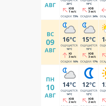
ОЩУЩАЕТСЯ:
ОЩУЩАЕТСЯ:
ОЩУ
АВГ
20°C
19°C
ЮВ
ЮВ
1 м/с
3 м/с
ОСАДКИ:
73%
ОСАДКИ:
34%
ОСА
ВС
16
°C
15
°C
1
09
ОЩУЩАЕТСЯ:
ОЩУЩАЕТСЯ:
ОЩУ
АВГ
16°C
15°C
Ю
ЮВ
3 м/с
3 м/с
ОСАДКИ:
16%
ОСАДКИ:
17%
ОСА
ПН
14
°C
12
°C
1
10
ОЩУЩАЕТСЯ:
ОЩУЩАЕТСЯ:
ОЩУ
АВГ
14°C
12°C
ЮВ
ЮВ
2 м/с
2 м/с