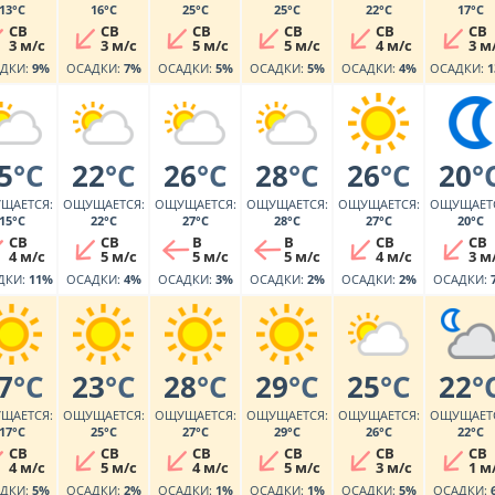
13°C
16°C
25°C
25°C
22°C
17°C
СВ
СВ
СВ
СВ
СВ
СВ
3 м/с
3 м/с
5 м/с
5 м/с
4 м/с
3 м
ДКИ:
9%
ОСАДКИ:
7%
ОСАДКИ:
5%
ОСАДКИ:
5%
ОСАДКИ:
4%
ОСАДКИ:
5
°C
22
°C
26
°C
28
°C
26
°C
20
°
ЩАЕТСЯ:
ОЩУЩАЕТСЯ:
ОЩУЩАЕТСЯ:
ОЩУЩАЕТСЯ:
ОЩУЩАЕТСЯ:
ОЩУЩАЕТ
15°C
22°C
27°C
28°C
27°C
20°C
СВ
СВ
В
В
СВ
СВ
4 м/с
5 м/с
5 м/с
5 м/с
4 м/с
3 м
ДКИ:
11%
ОСАДКИ:
4%
ОСАДКИ:
3%
ОСАДКИ:
2%
ОСАДКИ:
2%
ОСАДКИ:
7
°C
23
°C
28
°C
29
°C
25
°C
22
°
ЩАЕТСЯ:
ОЩУЩАЕТСЯ:
ОЩУЩАЕТСЯ:
ОЩУЩАЕТСЯ:
ОЩУЩАЕТСЯ:
ОЩУЩАЕТ
17°C
25°C
27°C
29°C
26°C
22°C
СВ
СВ
СВ
СВ
СВ
СВ
4 м/с
5 м/с
4 м/с
5 м/с
3 м/с
1 м
ДКИ:
5%
ОСАДКИ:
2%
ОСАДКИ:
1%
ОСАДКИ:
1%
ОСАДКИ:
5%
ОСАДКИ: