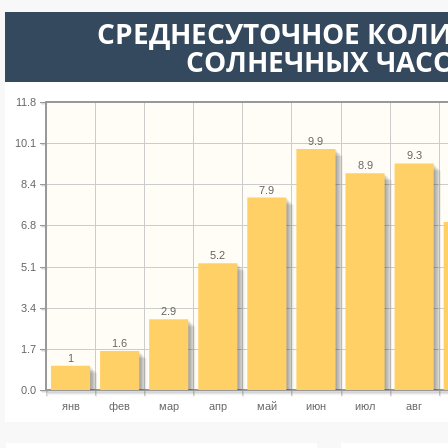
СРЕДНЕСУТОЧНОЕ КОЛ
СОЛНЕЧНЫХ ЧАС
11.8
9.9
10.1
9.3
8.9
8.4
7.9
6.8
5.2
5.1
3.4
2.9
1.6
1.7
1
0.0
янв
фев
мар
апр
май
июн
июл
авг