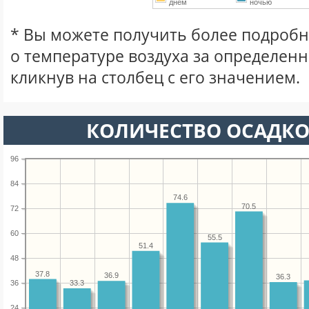
днем
ночью
* Вы можете получить более подро
о температуре воздуха за определен
кликнув на столбец с его значением.
КОЛИЧЕСТВО ОСАДКО
96
84
74.6
70.5
72
60
55.5
51.4
48
37.8
36.9
36.3
36
33.3
24