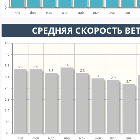
0
янв
фев
мар
апр
май
июн
июл
авг
СРЕДНЯЯ СКОРОСТЬ ВЕТ
4.9
4.3
3.6
3.7
3.5
3.5
3.3
3.3
3
3.1
2.9
2.7
2.5
1.9
1.2
0.6
0.0
янв
фев
мар
апр
май
июн
июл
авг