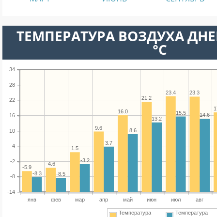
ТЕМПЕРАТУРА ВОЗДУХА ДНЕ
°C
34
28
23.4
23.3
21.2
22
1
16.0
15.5
14.6
16
13.2
9.6
8.6
10
3.7
4
1.5
-3.2
-2
-4.6
-5.9
-8.3
-8.5
-8
-14
янв
фев
мар
апр
май
июн
июл
авг
Температура
Температура