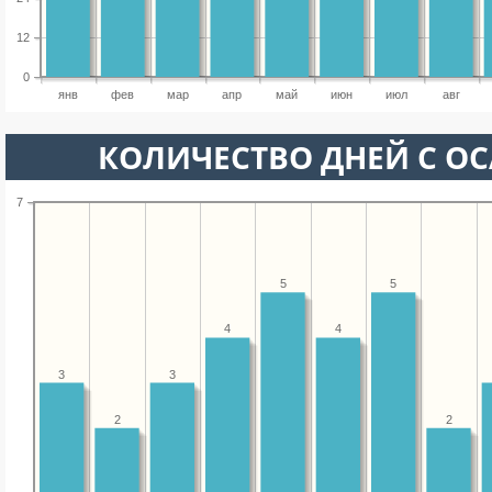
12
0
янв
фев
мар
апр
май
июн
июл
авг
КОЛИЧЕСТВО ДНЕЙ С О
7
5
5
4
4
3
3
2
2