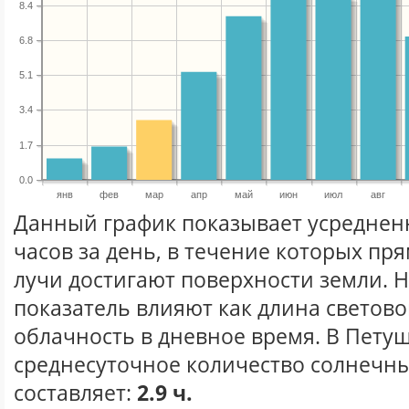
8.4
6.8
5.1
3.4
1.7
0.0
янв
фев
мар
апр
май
июн
июл
авг
Данный график показывает усреднен
часов за день, в течение которых п
лучи достигают поверхности земли. 
показатель влияют как длина световог
облачность в дневное время. В Пету
среднесуточное количество солнечны
составляет:
2.9 ч.