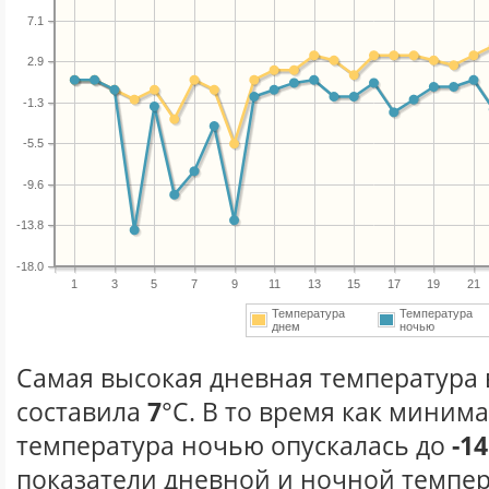
7.1
2.9
-1.3
-5.5
-9.6
-13.8
-18.0
1
3
5
7
9
11
13
15
17
19
21
Температура
Температура
днем
ночью
Самая высокая дневная температура в
составила
7
°С. В то время как миним
температура ночью опускалась до
-14
показатели дневной и ночной темпер