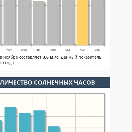
июн
июл
авг
сен
окт
ноя
дек
в ноябре составляет
3.6 м./с.
Данный показатель
о года.
ОЛИЧЕСТВО СОЛНЕЧНЫХ ЧАСОВ