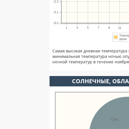
-2.2
-5.1
-8.0
1
3
5
7
9
11
Темпе
дне
Самая высокая дневная температура 
минимальная температура ночью опу
ночной температур в течение ноябр
CОЛНЕЧНЫЕ, ОБЛА
72%