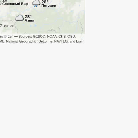
iles © Esri — Sources: GEBCO, NOAA, CHS, OSU,
B, National Geographic, DeLorme, NAVTEQ, and Esri