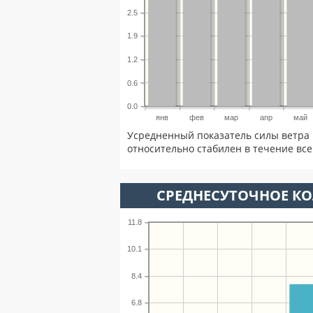
2.5
1.9
1.2
0.6
0.0
янв
фев
мар
апр
май
Усредненный показатель силы ветра 
относительно стабилен в течение всег
СРЕДНЕСУТОЧНОЕ К
11.8
10.1
8.4
6.8