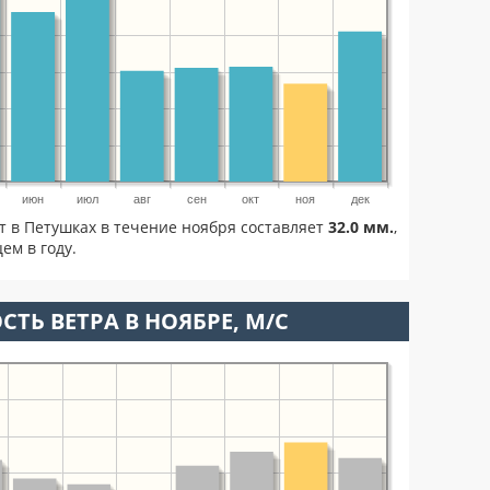
июн
июл
авг
сен
окт
ноя
дек
т в Петушках в течение ноября составляет
32.0 мм.
,
ем в году.
СТЬ ВЕТРА В НОЯБРЕ, М/С