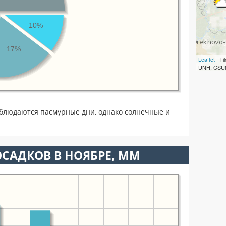
10%
17%
Leaflet
| T
UNH, CSUM
аблюдаются пасмурные дни, однако солнечные и
САДКОВ В НОЯБРЕ, ММ