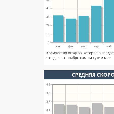
48
36
24
12
0
янв
фев
мар
апр
май
Количество осадков, которое выпадае
что делает ноябрь самым сухим месяц
СРЕДНЯЯ СКОРО
4.9
4.3
3.7
3.1