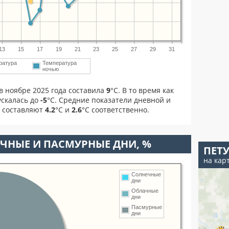
13
15
17
19
21
23
25
27
29
31
ратура
Температура
м
ночью
в ноябре 2025 года составила
9
°С. В то время как
скалась до
-5
°C. Средние показатели дневной и
я составляют
4.2
°С и
2.6
°С соответственно.
ЧНЫЕ И ПАСМУРНЫЕ ДНИ, %
ПЕТ
на кар
Солнечные
дни
Облачные
дни
Пасмурные
дни