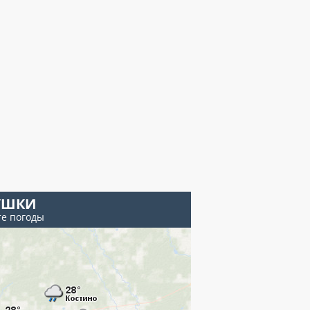
УШКИ
те погоды