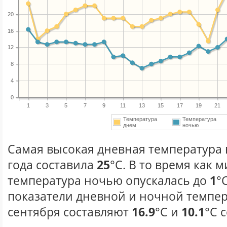
20
16
12
8
4
0
1
3
5
7
9
11
13
15
17
19
21
Температура
Температура
днем
ночью
Самая высокая дневная температура 
года составила
25
°С. В то время как
температура ночью опускалась до
1
°
показатели дневной и ночной темпер
сентября составляют
16.9
°С и
10.1
°С 