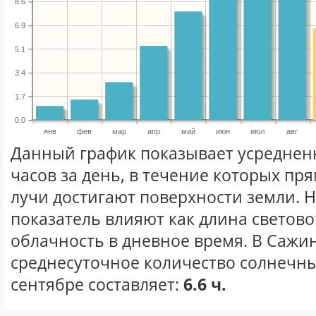
8.6
6.9
5.1
3.4
1.7
0.0
янв
фев
мар
апр
май
июн
июл
авг
Данный график показывает усреднен
часов за день, в течение которых п
лучи достигают поверхности земли. 
показатель влияют как длина световог
облачность в дневное время. В Сажи
среднесуточное количество солнечны
сентябре составляет:
6.6 ч.