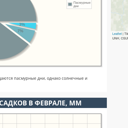
Пасмурные
дни
3%
7%
Leaflet
| T
UNH, CSUM
даются пасмурные дни, однако солнечные и
САДКОВ В ФЕВРАЛЕ, ММ