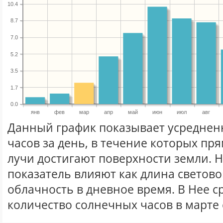
10.4
8.7
7.0
5.2
3.5
1.7
0.0
янв
фев
мар
апр
май
июн
июл
авг
Данный график показывает усреднен
часов за день, в течение которых п
лучи достигают поверхности земли. 
показатель влияют как длина световог
облачность в дневное время. В Нее 
количество солнечных часов в марте 