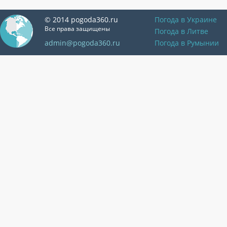
© 2014 pogoda360.ru
Погода в Украине
Все права защищены
Погода в Литве
admin@pogoda360.ru
Погода в Румынии