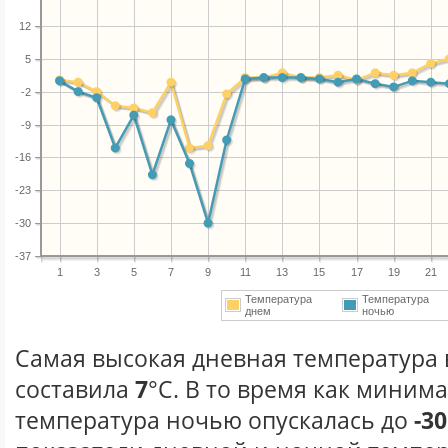
12
5
-2
-9
-16
-23
-30
-37
1
3
5
7
9
11
13
15
17
19
21
Температура
Температура
днем
ночью
Самая высокая дневная температура в
составила
7
°С. В то время как миним
температура ночью опускалась до
-30