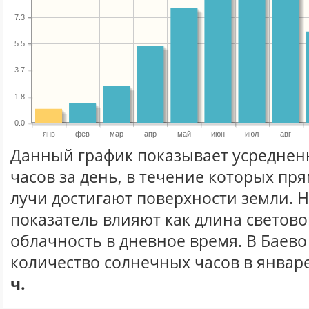
7.3
5.5
3.7
1.8
0.0
янв
фев
мар
апр
май
июн
июл
авг
Данный график показывает усреднен
часов за день, в течение которых п
лучи достигают поверхности земли. 
показатель влияют как длина световог
облачность в дневное время. В Баев
количество солнечных часов в январе
ч.