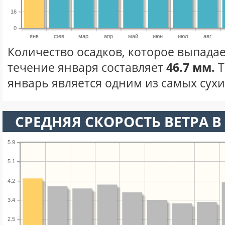
16
0
янв
фев
мар
апр
май
июн
июл
авг
Количество осадков, которое выпадае
течение января составляет
46.7 мм.
Т
январь является одним из самых сухих
СРЕДНЯЯ СКОРОСТЬ ВЕТРА В 
5.9
5.1
4.2
3.4
2.5