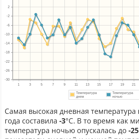
2
-2
-6
-10
-14
-18
-22
-26
-30
1
3
5
7
9
11
13
15
17
19
21
Температура
Температура
днем
ночью
Самая высокая дневная температура 
года составила
-3
°С. В то время как 
температура ночью опускалась до
-25