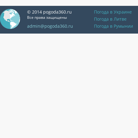
© 2014 pogoda360.ru
Погода в Украине
Все права защищены
Погода в Литве
admin@pogoda360.ru
Погода в Румынии