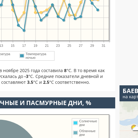
13
15
17
19
21
23
25
27
29
31
ратура
Температура
м
ночью
в ноябре 2025 года составила
8
°С. В то время как
скалась до
-3
°C. Средние показатели дневной и
я составляют
3.5
°С и
2.5
°С соответственно.
БАЕ
на кар
ЧНЫЕ И ПАСМУРНЫЕ ДНИ, %
Солнечные
дни
Облачные
дни