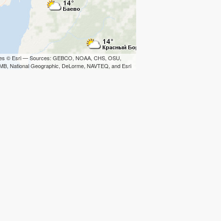
iles © Esri — Sources: GEBCO, NOAA, CHS, OSU,
B, National Geographic, DeLorme, NAVTEQ, and Esri