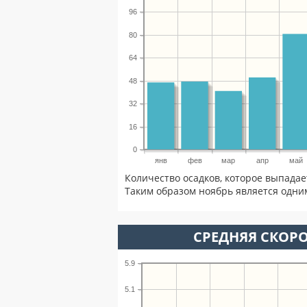
96
80
64
48
32
16
0
янв
фев
мар
апр
май
Количество осадков, которое выпадае
Таким образом ноябрь является одним
СРЕДНЯЯ СКОРО
5.9
5.1