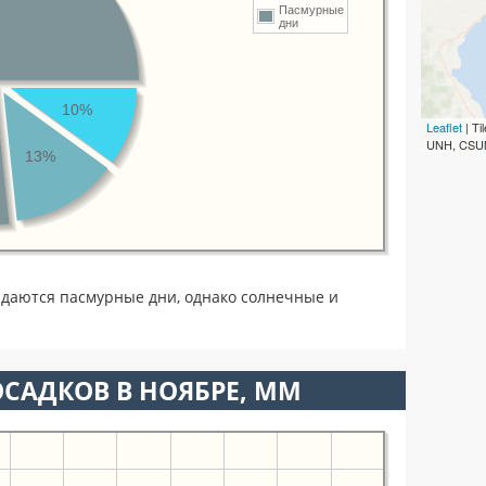
Пасмурные
дни
10%
Leaflet
| T
UNH, CSUM
13%
даются пасмурные дни, однако солнечные и
САДКОВ В НОЯБРЕ, ММ