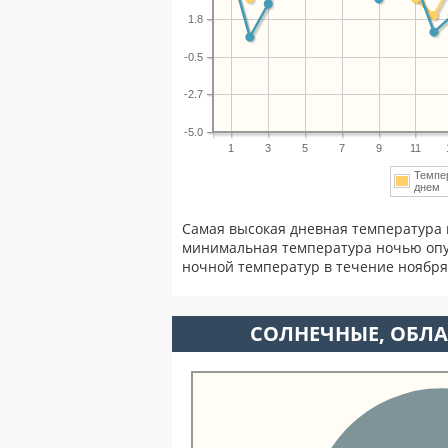
1.8
-0.5
-2.7
-5.0
1
3
5
7
9
11
Темпе
дне
Самая высокая дневная температура 
минимальная температура ночью опу
ночной температур в течение ноябр
CОЛНЕЧНЫЕ, ОБЛА