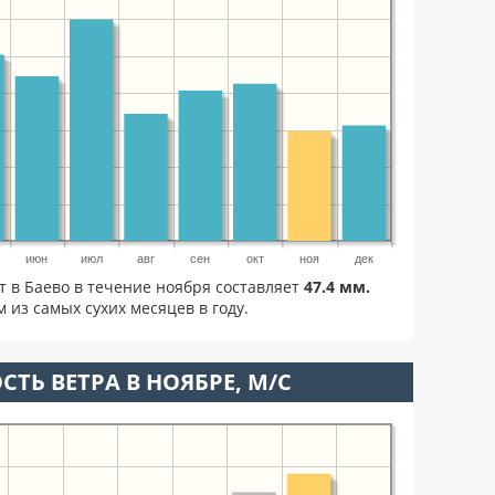
июн
июл
авг
сен
окт
ноя
дек
т в Баево в течение ноября составляет
47.4 мм.
 из самых сухих месяцев в году.
СТЬ ВЕТРА В НОЯБРЕ, М/С