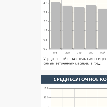
4.2
3.4
2.5
1.7
0.8
0.0
янв
фев
мар
апр
май
Усредненный показатель силы ветра 
самым ветренным месяцем в году.
СРЕДНЕСУТОЧНОЕ К
12.8
11.0
9.2