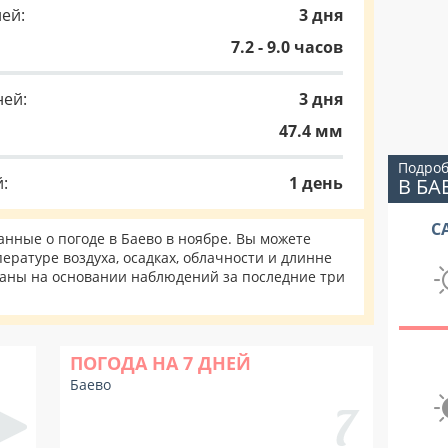
ей:
3 дня
7.2 - 9.0 часов
ней:
3 дня
47.4 мм
Подроб
:
1 день
В БА
С
нные о погоде в Баево в ноябре. Вы можете
ературе воздуха, осадках, облачности и длинне
таны на основании наблюдений за последние три
ПОГОДА НА 7 ДНЕЙ
Баево