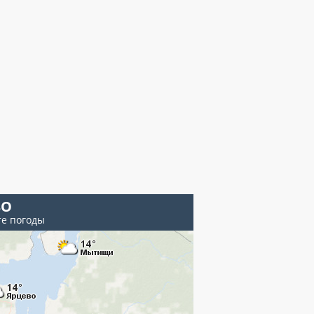
ВО
те погоды