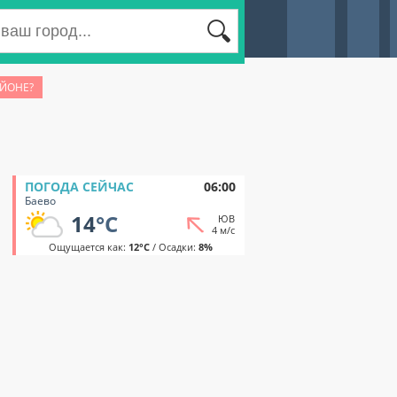
АЙОНЕ?
ПОГОДА СЕЙЧАС
06:00
Баево
14
°C
ЮВ
4 м/с
Ощущается как:
12°C
/ Осадки:
8%