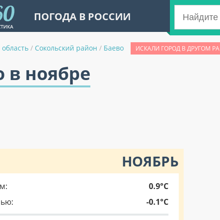
ПОГОДА В РОССИИ
 область
/
Сокольский район
/
Баево
ИСКАЛИ ГОРОД В ДРУГОМ Р
о в ноябре
НОЯБРЬ
м:
0.9°C
чью:
-0.1°C