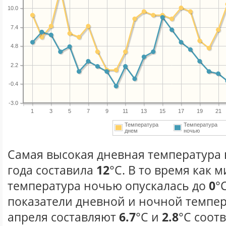
10.0
7.4
4.8
2.2
-0.4
-3.0
1
3
5
7
9
11
13
15
17
19
21
Температура
Температура
днем
ночью
Самая высокая дневная температура 
года составила
12
°С. В то время как
температура ночью опускалась до
0
°
показатели дневной и ночной темпер
апреля составляют
6.7
°С и
2.8
°С соот