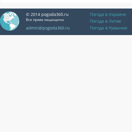
© 2014 pogoda360.ru
Погода в Украине
Все права защищены
Погода в Литве
admin@pogoda360.ru
Погода в Румынии