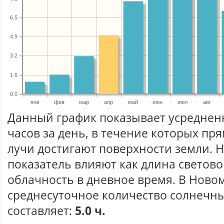
6.5
4.9
3.2
1.6
0.0
янв
фев
мар
апр
май
июн
июл
авг
Данный график показывает усреднен
часов за день, в течение которых п
лучи достигают поверхности земли. 
показатель влияют как длина световог
облачность в дневное время. В Ново
среднесуточное количество солнечны
составляет:
5.0 ч.