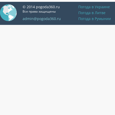
© 2014 pogoda360.ru
Погода в Украине
Все права защищены
Погода в Литве
admin@pogoda360.ru
Погода в Румынии