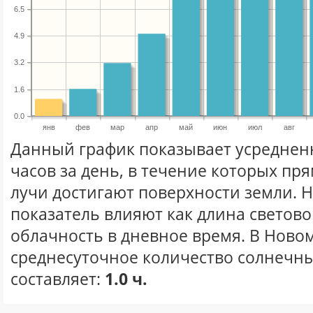
6.5
4.9
3.2
1.6
0.0
янв
фев
мар
апр
май
июн
июл
авг
Данный график показывает усреднен
часов за день, в течение которых п
лучи достигают поверхности земли. 
показатель влияют как длина световог
облачность в дневное время. В Ново
среднесуточное количество солнечны
составляет:
1.0 ч.