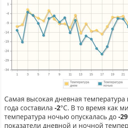
1
-4
-9
-14
-19
-24
-29
-34
1
3
5
7
9
11
13
15
17
19
21
Температура
Температура
днем
ночью
Самая высокая дневная температура 
года составила
-2
°С. В то время как 
температура ночью опускалась до
-29
показатели дневной и ночной темпер