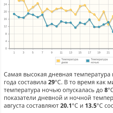
24
20
16
12
8
4
0
1
3
5
7
9
11
13
15
17
19
21
Температура
Температура
днем
ночью
Самая высокая дневная температура в
года составила
29
°С. В то время как
температура ночью опускалась до
8
°
показатели дневной и ночной темпер
августа составляют
20.1
°С и
13.5
°С со