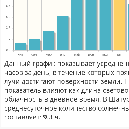
6.6
5.0
3.3
1.7
0.0
янв
фев
мар
апр
май
июн
июл
авг
Данный график показывает усреднен
часов за день, в течение которых п
лучи достигают поверхности земли. 
показатель влияют как длина световог
облачность в дневное время. В Шату
среднесуточное количество солнечных
составляет:
9.3 ч.