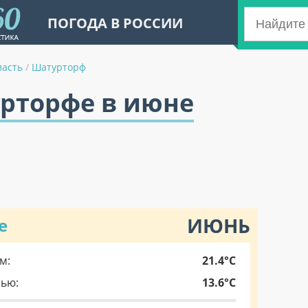
ПОГОДА В РОССИИ
ласть
/
Шатурторф
урторфе в июне
ИЮНЬ
е
м:
21.4°C
чью:
13.6°C