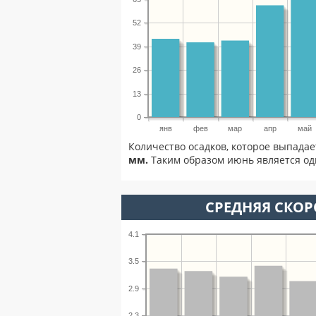
52
39
26
13
0
янв
фев
мар
апр
май
Количество осадков, которое выпада
мм.
Таким образом июнь является од
СРЕДНЯЯ СКОР
4.1
3.5
2.9
2.3