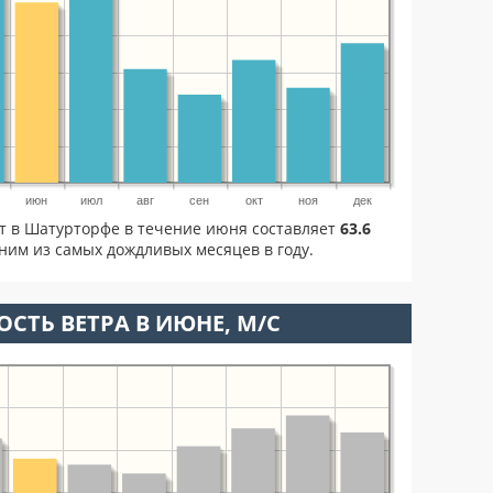
июн
июл
авг
сен
окт
ноя
дек
ет в Шатурторфе в течение июня составляет
63.6
ним из самых дождливых месяцев в году.
ОСТЬ ВЕТРА В ИЮНЕ, М/С