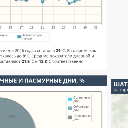
3
15
17
19
21
23
25
27
29
31
атура
Температура
ночью
в июне 2026 года составила
29
°С. В то время как
скалась до
8
°C. Средние показатели дневной и
составляют
21.6
°С и
12.8
°С соответственно.
ЧНЫЕ И ПАСМУРНЫЕ ДНИ, %
ШАТ
на кар
Солнечные
дни
Облачные
дни
Пасмурные
30%
дни