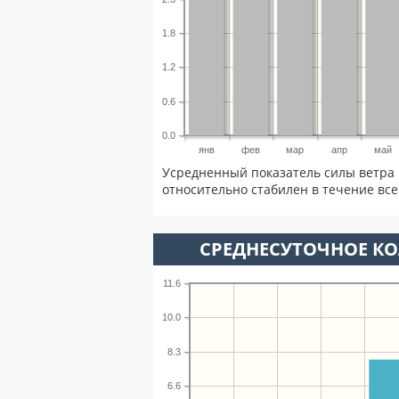
1.8
1.2
0.6
0.0
янв
фев
мар
апр
май
Усредненный показатель силы ветра 
относительно стабилен в течение всег
СРЕДНЕСУТОЧНОЕ К
11.6
10.0
8.3
6.6