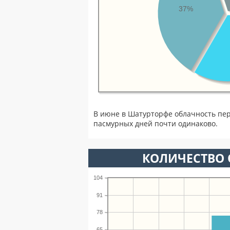
37%
В июне в Шатурторфе облачность пер
пасмурных дней почти одинаково.
КОЛИЧЕСТВО 
104
91
78
65