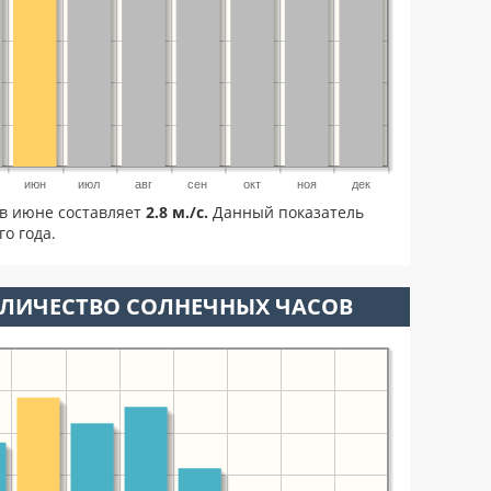
июн
июл
авг
сен
окт
ноя
дек
в июне составляет
2.8 м./с.
Данный показатель
о года.
ОЛИЧЕСТВО СОЛНЕЧНЫХ ЧАСОВ