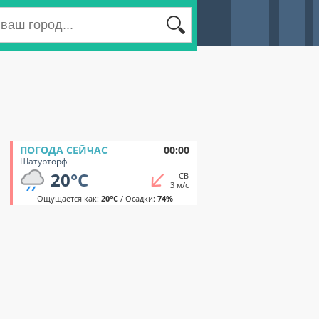
ПОГОДА СЕЙЧАС
00:00
Шатурторф
20
°C
СВ
3 м/с
Ощущается как:
20°C
/ Осадки:
74%