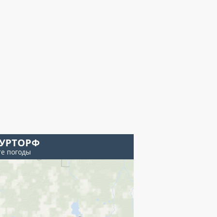
УРТОРФ
те погоды