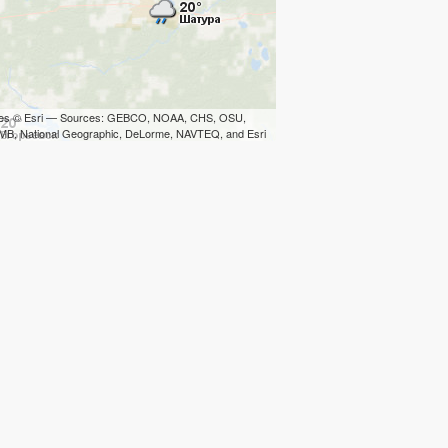
iles © Esri — Sources: GEBCO, NOAA, CHS, OSU,
B, National Geographic, DeLorme, NAVTEQ, and Esri