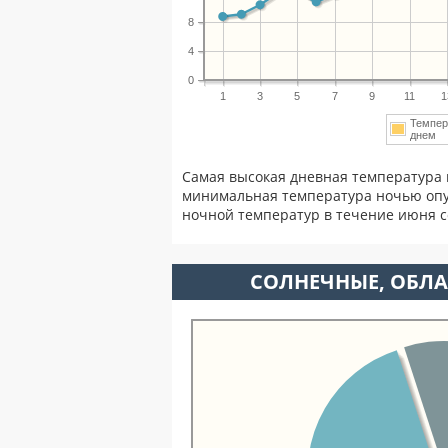
8
4
0
1
3
5
7
9
11
1
Темпер
днем
Самая высокая дневная температура 
минимальная температура ночью опу
ночной температур в течение июня 
CОЛНЕЧНЫЕ, ОБЛА