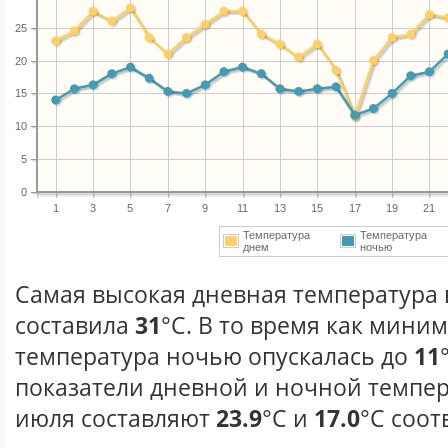
25
20
15
10
5
0
1
3
5
7
9
11
13
15
17
19
21
Температура
Температура
днем
ночью
Самая высокая дневная температура 
составила
31
°С. В то время как мини
температура ночью опускалась до
11
показатели дневной и ночной темпер
июля составляют
23.9
°С и
17.0
°С соот