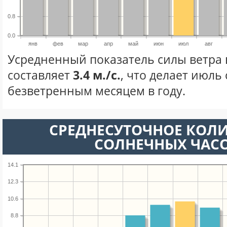
0.8
0.0
янв
фев
мар
апр
май
июн
июл
авг
Усредненный показатель силы ветра 
составляет
3.4 м./с.
, что делает июль
безветренным месяцем в году.
СРЕДНЕСУТОЧНОЕ КОЛ
СОЛНЕЧНЫХ ЧАС
14.1
12.3
10.6
8.8