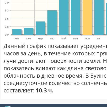
7.0
5.3
3.5
1.8
0.0
янв
фев
мар
апр
май
июн
июл
авг
Данный график показывает усреднен
часов за день, в течение которых п
лучи достигают поверхности земли. 
показатель влияют как длина световог
облачность в дневное время. В Буинс
среднесуточное количество солнечны
составляет:
10.3 ч.