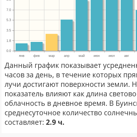
7.0
5.3
3.5
1.8
0.0
янв
фев
мар
апр
май
июн
июл
авг
Данный график показывает усреднен
часов за день, в течение которых п
лучи достигают поверхности земли. 
показатель влияют как длина световог
облачность в дневное время. В Буинс
среднесуточное количество солнечны
составляет:
2.9 ч.