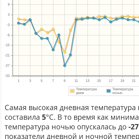
9
3
-3
-9
-15
-21
-27
-33
1
3
5
7
9
11
13
15
17
19
21
Температура
Температура
днем
ночью
Самая высокая дневная температура в
составила
5
°С. В то время как миним
температура ночью опускалась до
-27
показатели дневной и ночной темпер