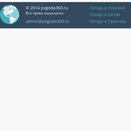
© 2014 pogoda360.ru
Погода в Украине
Все права защищены
Погода в Литве
admin@pogoda360.ru
Погода в Румынии