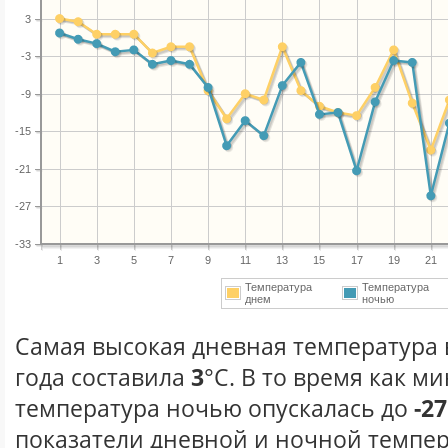
3
-3
-9
-15
-21
-27
-33
1
3
5
7
9
11
13
15
17
19
21
Температура
Температура
днем
ночью
Самая высокая дневная температура 
года составила
3
°С. В то время как 
температура ночью опускалась до
-27
показатели дневной и ночной темпер