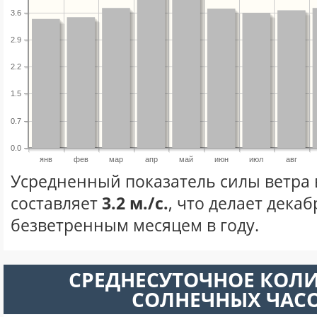
3.6
2.9
2.2
1.5
0.7
0.0
янв
фев
мар
апр
май
июн
июл
авг
Усредненный показатель силы ветра 
составляет
3.2 м./с.
, что делает дека
безветренным месяцем в году.
СРЕДНЕСУТОЧНОЕ КОЛ
СОЛНЕЧНЫХ ЧАС