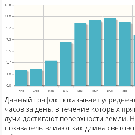
12.8
11.0
9.2
7.3
5.5
3.7
1.8
0.0
янв
фев
мар
апр
май
июн
июл
авг
Данный график показывает усреднен
часов за день, в течение которых п
лучи достигают поверхности земли. 
показатель влияют как длина световог