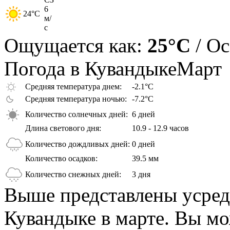
6
24
°C
м/
с
Ощущается как:
25°C
/ О
Погода в Кувандыке
Март
Средняя температура днем:
-2.1°C
Средняя температура ночью:
-7.2°C
Количество солнечных дней:
6 дней
Длина светового дня:
10.9 - 12.9 часов
Количество дождливых дней:
0 дней
Количество осадков:
39.5 мм
Количество снежных дней:
3 дня
Выше представлены усред
Кувандыке в марте. Вы мо