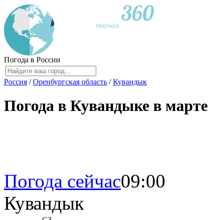
Погода в России
Россия
/
Оренбургская область
/
Кувандык
Погода в Кувандыке в марте
Погода сейчас
09:00
Кувандык
СЗ