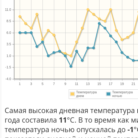
11.0
8.5
6.0
3.5
1.0
-1.5
-4.0
1
3
5
7
9
11
13
15
17
19
21
Температура
Температура
днем
ночью
Самая высокая дневная температура 
года составила
11
°С. В то время как
температура ночью опускалась до
-1
°