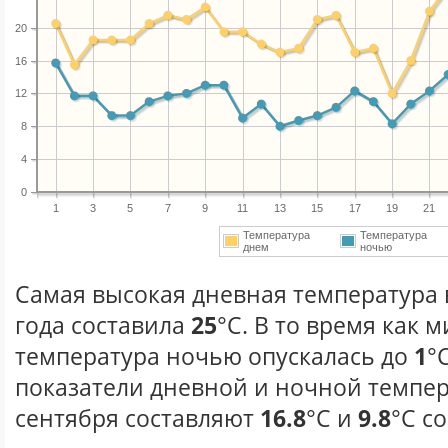
20
16
12
8
4
0
1
3
5
7
9
11
13
15
17
19
21
Температура
Температура
днем
ночью
Самая высокая дневная температура 
года составила
25
°С. В то время как
температура ночью опускалась до
1
°
показатели дневной и ночной темпер
сентября составляют
16.8
°С и
9.8
°С с