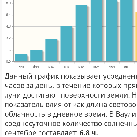
8.0
6.4
4.8
3.2
1.6
0.0
янв
фев
мар
апр
май
июн
июл
авг
Данный график показывает усреднен
часов за день, в течение которых п
лучи достигают поверхности земли. 
показатель влияют как длина световог
облачность в дневное время. В Ваул
среднесуточное количество солнечны
сентябре составляет:
6.8 ч.