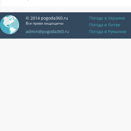
© 2014 pogoda360.ru
Погода в Украине
Все права защищены
Погода в Литве
admin@pogoda360.ru
Погода в Румынии