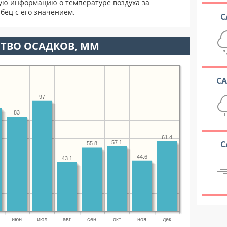
ую информацию о температуре воздуха за
бец с его значением.
С
ТВО ОСАДКОВ, ММ
С
97
83
61.4
С
57.1
55.8
44.6
43.1
июн
июл
авг
сен
окт
ноя
дек