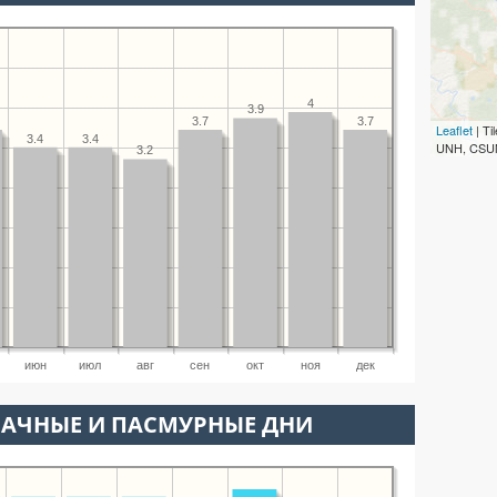
4
3.9
3.7
3.7
Leaflet
| T
3.4
3.4
UNH, CSUM
3.2
июн
июл
авг
сен
окт
ноя
дек
ЛАЧНЫЕ И ПАСМУРНЫЕ ДНИ