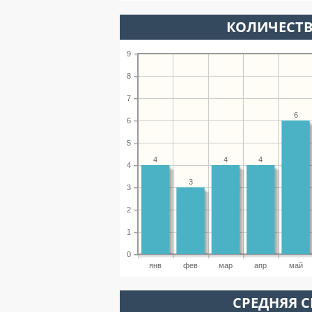
КОЛИЧЕСТВ
9
8
7
6
6
5
4
4
4
4
3
3
2
1
0
янв
фев
мар
апр
май
СРЕДНЯЯ С