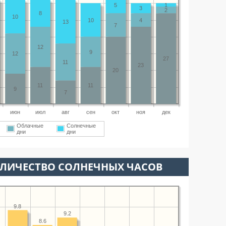
5
1
3
2
8
10
10
4
13
7
12
9
12
27
11
23
20
11
11
9
7
июн
июл
авг
сен
окт
ноя
дек
Облачные
Солнечные
дни
дни
ОЛИЧЕСТВО СОЛНЕЧНЫХ ЧАСОВ
9.8
9.2
8.6