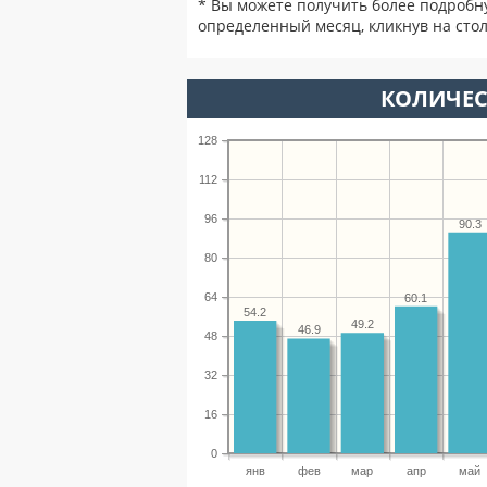
* Вы можете получить более подробн
определенный месяц, кликнув на стол
КОЛИЧЕС
128
112
96
90.3
80
64
60.1
54.2
49.2
46.9
48
32
16
0
янв
фев
мар
апр
май