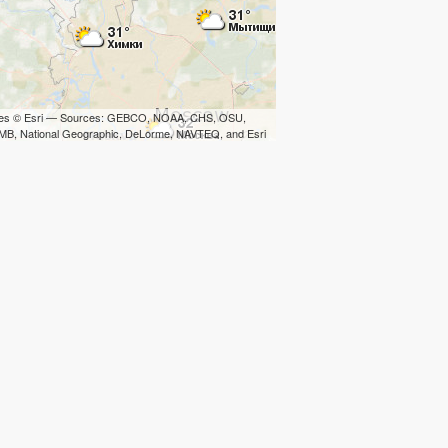
iles © Esri — Sources: GEBCO, NOAA, CHS, OSU,
B, National Geographic, DeLorme, NAVTEQ, and Esri