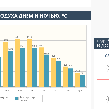
ЗДУХА ДНЕМ И НОЧЬЮ, °C
23.1
22.9
Подроб
20.9
В Д
16.5
16.2
15.8
13.9
11.1
С
0
8.6
5.8
1.6
0.2
-3.6
-5.1
июн
июл
авг
сен
окт
ноя
дек
ратура
Температура
ночью