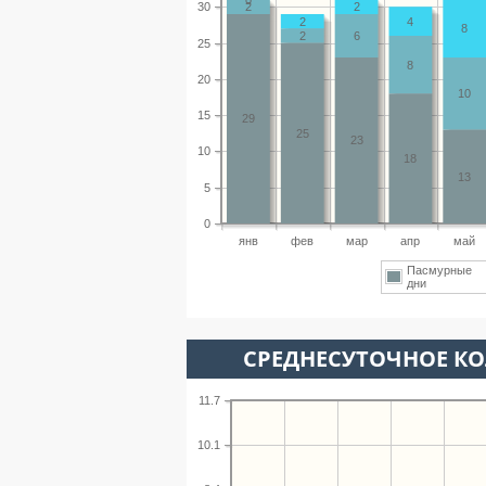
30
2
2
2
4
8
2
6
25
8
20
10
15
29
25
23
10
18
13
5
0
янв
фев
мар
апр
май
Пасмурные
дни
СРЕДНЕСУТОЧНОЕ К
11.7
10.1