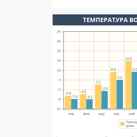
ТЕМПЕРАТУРА ВО
34
28
22
15.6
16
9.
8.9
10
3.9
4
1.2
-2.9
-2
-4.8
-5.9
-7.9
-8.1
-8
-14
янв
фев
мар
апр
май
Темпе
днем