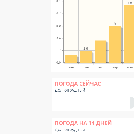
8.4
7.8
6.7
5
5.0
3.4
3
1.6
1.7
1
0.0
янв
фев
мар
апр
май
ПОГОДА СЕЙЧАС
Долгопрудный
ПОГОДА НА 14 ДНЕЙ
Долгопрудный