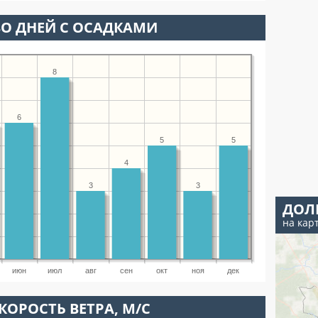
О ДНЕЙ С ОСАДКАМИ
8
6
5
5
4
3
3
ДОЛ
на кар
июн
июл
авг
сен
окт
ноя
дек
КОРОСТЬ ВЕТРА, М/С