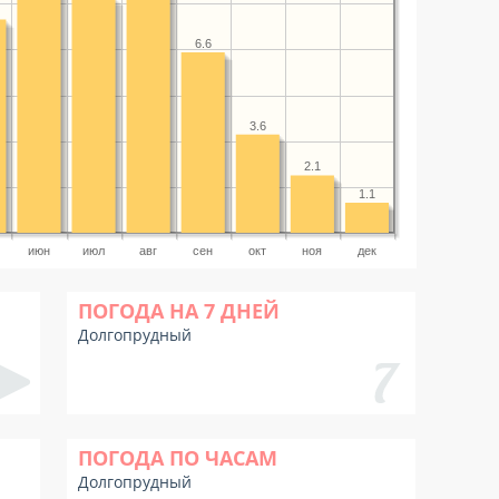
6.6
3.6
2.1
1.1
июн
июл
авг
сен
окт
ноя
дек
ПОГОДА НА 7 ДНЕЙ
Долгопрудный
ПОГОДА ПО ЧАСАМ
Долгопрудный