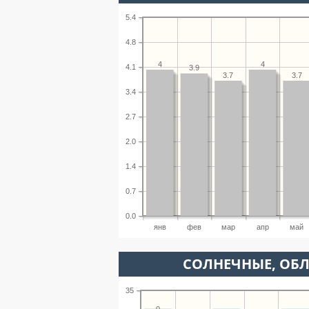
5.4
4.8
4
4
4.1
3.9
3.7
3.7
3.4
2.7
2.0
1.4
0.7
0.0
янв
фев
мар
апр
май
CОЛНЕЧНЫЕ, ОБ
35
0