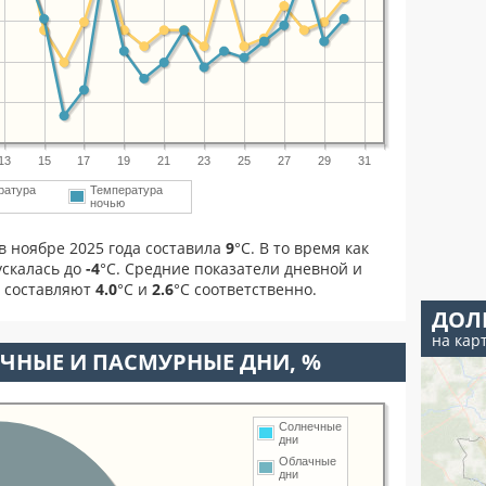
13
15
17
19
21
23
25
27
29
31
ратура
Температура
м
ночью
в ноябре 2025 года составила
9
°С. В то время как
скалась до
-4
°C. Средние показатели дневной и
я составляют
4.0
°С и
2.6
°С соответственно.
ДОЛ
на кар
ЧНЫЕ И ПАСМУРНЫЕ ДНИ, %
Солнечные
дни
Облачные
дни