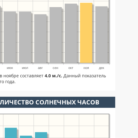
июн
июл
авг
сен
окт
ноя
дек
в ноябре составляет
4.0 м./с.
Данный показатель
о года.
ОЛИЧЕСТВО СОЛНЕЧНЫХ ЧАСОВ