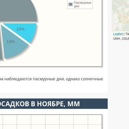
Пасмурные
дни
10%
Leaflet
| T
UNH, CSUM
13%
ом наблюдаются пасмурные дни, однако солнечные
САДКОВ В НОЯБРЕ, ММ