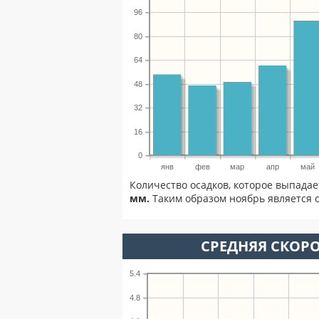
96
80
64
48
32
16
0
янв
фев
мар
апр
май
Количество осадков, которое выпадае
мм.
Таким образом ноябрь является о
СРЕДНЯЯ СКОРО
5.4
4.8