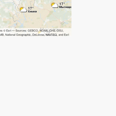
iles © Esri — Sources: GEBCO, NOAA, CHS, OSU,
B, National Geographic, DeLorme, NAVTEQ, and Esri