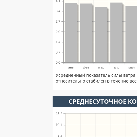
4.1
3.4
2.7
2.0
1.4
0.7
0.0
янв
фев
мар
апр
май
Усредненный показатель силы ветра 
относительно стабилен в течение всег
СРЕДНЕСУТОЧНОЕ К
11.7
10.1
8.4