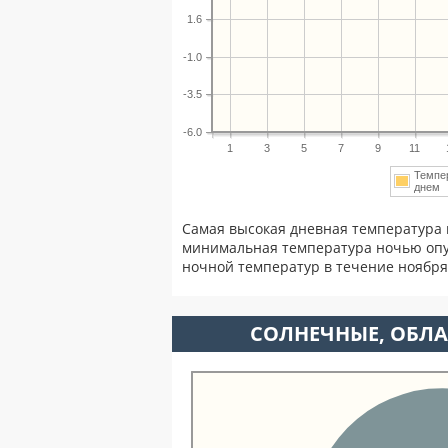
1.6
-1.0
-3.5
-6.0
1
3
5
7
9
11
Темпе
дне
Самая высокая дневная температура 
минимальная температура ночью опу
ночной температур в течение ноябр
CОЛНЕЧНЫЕ, ОБЛА