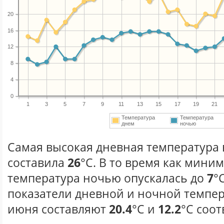
20
16
12
8
4
0
1
3
5
7
9
11
13
15
17
19
21
Температура
Температура
днем
ночью
Самая высокая дневная температура 
составила
26
°С. В то время как мини
температура ночью опускалась до
7
°
показатели дневной и ночной темпер
июня составляют
20.4
°С и
12.2
°С соот