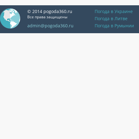
© 2014 pogoda360.ru
Погода в Украине
Все права защищены
Погода в Литве
admin@pogoda360.ru
Погода в Румынии