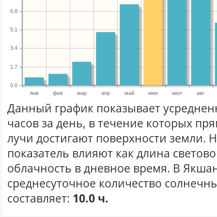
6.8
5.1
3.4
1.7
0.0
янв
фев
мар
апр
май
июн
июл
авг
Данный график показывает усреднен
часов за день, в течение которых п
лучи достигают поверхности земли. 
показатель влияют как длина световог
облачность в дневное время. В Якша
среднесуточное количество солнечны
составляет:
10.0 ч.