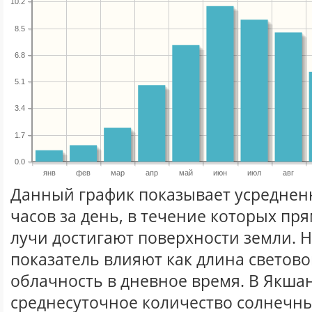
10.2
8.5
6.8
5.1
3.4
1.7
0.0
янв
фев
мар
апр
май
июн
июл
авг
Данный график показывает усреднен
часов за день, в течение которых п
лучи достигают поверхности земли. 
показатель влияют как длина световог
облачность в дневное время. В Якша
среднесуточное количество солнечны