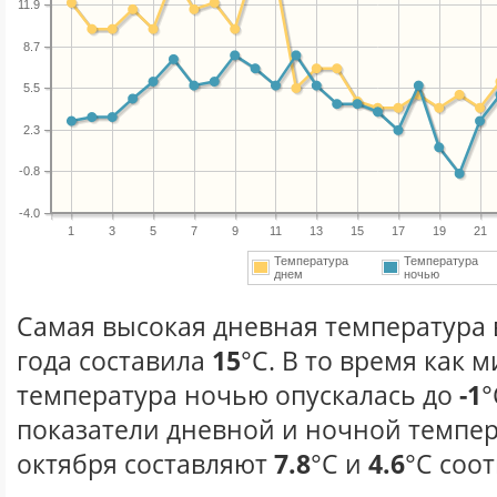
11.9
8.7
5.5
2.3
-0.8
-4.0
1
3
5
7
9
11
13
15
17
19
21
Температура
Температура
днем
ночью
Самая высокая дневная температура 
года составила
15
°С. В то время как
температура ночью опускалась до
-1
°
показатели дневной и ночной темпер
октября составляют
7.8
°С и
4.6
°С соо