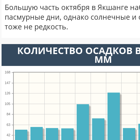
Большую часть октября в Якшанге н
пасмурные дни, однако солнечные и
тоже не редкость.
КОЛИЧЕСТВО ОСАДКОВ В
ММ
168
147
126
105
84
63
42