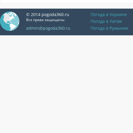
© 2014 pogoda360.ru
Погода в Украине
Все права защищены
Погода в Литве
admin@pogoda360.ru
Погода в Румынии