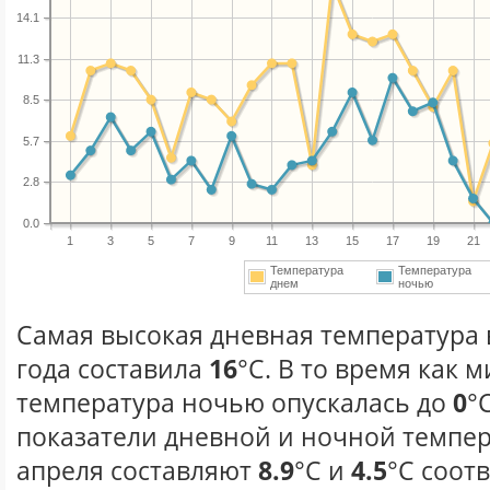
14.1
11.3
8.5
5.7
2.8
0.0
1
3
5
7
9
11
13
15
17
19
21
Температура
Температура
днем
ночью
Самая высокая дневная температура 
года составила
16
°С. В то время как
температура ночью опускалась до
0
°
показатели дневной и ночной темпер
апреля составляют
8.9
°С и
4.5
°С соот