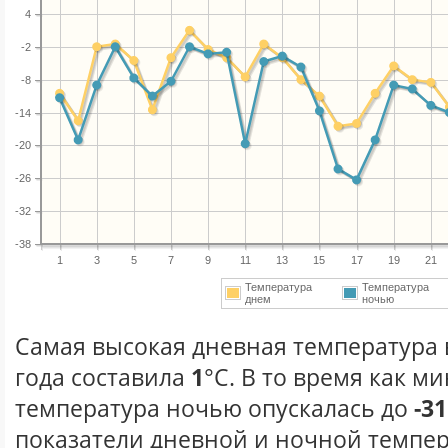
4
-2
-8
-14
-20
-26
-32
-38
1
3
5
7
9
11
13
15
17
19
21
Температура
Температура
днем
ночью
Самая высокая дневная температура 
года составила
1
°С. В то время как 
температура ночью опускалась до
-31
показатели дневной и ночной темпер