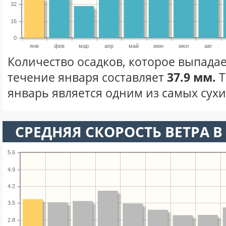
32
16
0
янв
фев
мар
апр
май
июн
июл
авг
Количество осадков, которое выпадае
течение января составляет
37.9 мм.
Т
январь является одним из самых сухих
СРЕДНЯЯ СКОРОСТЬ ВЕТРА В 
5.6
4.9
4.2
3.5
2.8