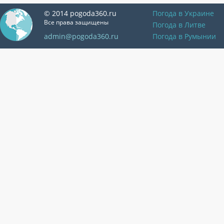
© 2014 pogoda360.ru
Погода в Украине
Все права защищены
Погода в Литве
admin@pogoda360.ru
Погода в Румынии