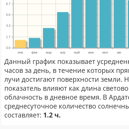
6.7
5.0
3.3
1.7
0.0
янв
фев
мар
апр
май
июн
июл
авг
Данный график показывает усреднен
часов за день, в течение которых п
лучи достигают поверхности земли. 
показатель влияют как длина световог
облачность в дневное время. В Ардат
среднесуточное количество солнечны
составляет:
1.2 ч.