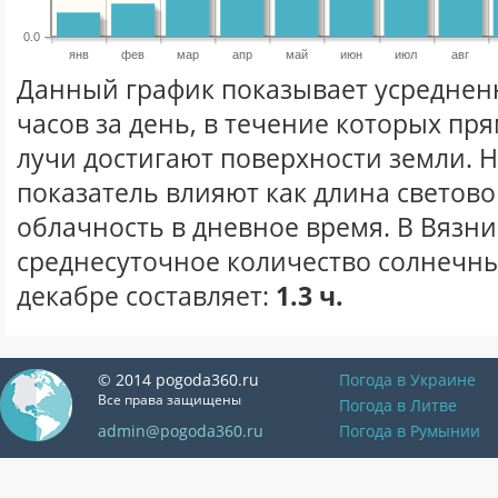
0.0
янв
фев
мар
апр
май
июн
июл
авг
Данный график показывает усреднен
часов за день, в течение которых п
лучи достигают поверхности земли. 
показатель влияют как длина световог
облачность в дневное время. В Вязни
среднесуточное количество солнечны
декабре составляет:
1.3 ч.
© 2014 pogoda360.ru
Погода в Украине
Все права защищены
Погода в Литве
admin@pogoda360.ru
Погода в Румынии