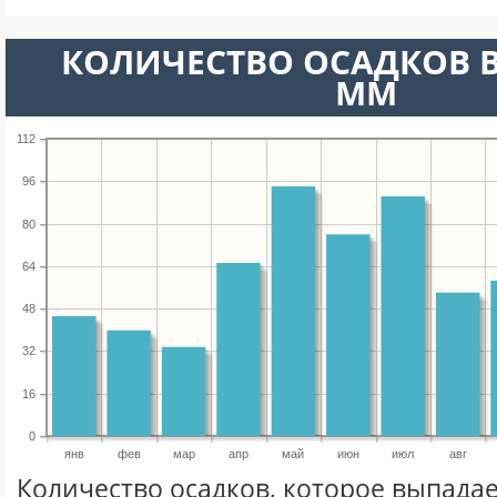
КОЛИЧЕСТВО ОСАДКОВ В
ММ
112
96
80
64
48
32
16
0
янв
фев
мар
апр
май
июн
июл
авг
Количество осадков, которое выпадае