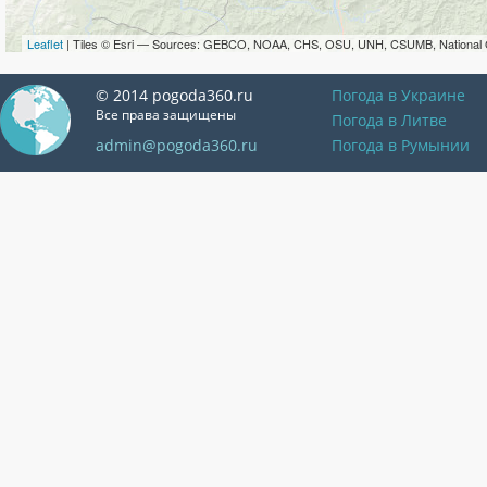
Leaflet
| Tiles © Esri — Sources: GEBCO, NOAA, CHS, OSU, UNH, CSUMB, National 
© 2014 pogoda360.ru
Погода в Украине
Все права защищены
Погода в Литве
admin@pogoda360.ru
Погода в Румынии