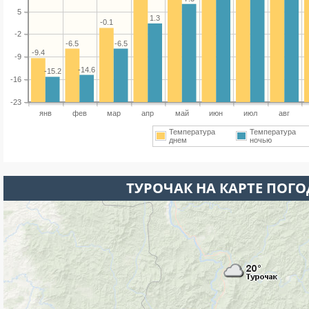
5
1.3
-0.1
-2
-6.5
-6.5
-9.4
-9
-14.6
-15.2
-16
-23
янв
фев
мар
апр
май
июн
июл
авг
Температура
Температура
днем
ночью
ТУРОЧАК НА КАРТЕ ПОГ