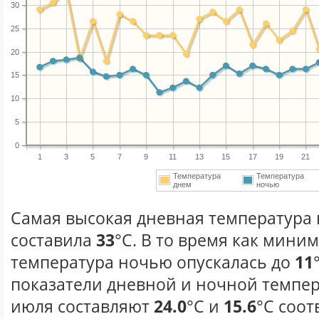
30
25
20
15
10
5
0
1
3
5
7
9
11
13
15
17
19
21
Температура
Температура
днем
ночью
Самая высокая дневная температура 
составила
33
°С. В то время как мини
температура ночью опускалась до
11
показатели дневной и ночной темпер
июля составляют
24.0
°С и
15.6
°С соот