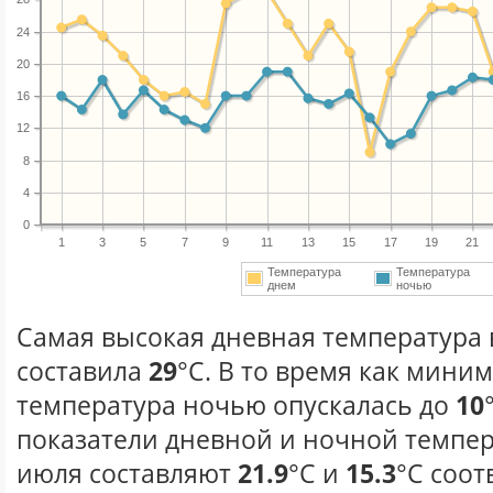
24
20
16
12
8
4
0
1
3
5
7
9
11
13
15
17
19
21
Температура
Температура
днем
ночью
Самая высокая дневная температура 
составила
29
°С. В то время как мини
температура ночью опускалась до
10
показатели дневной и ночной темпер
июля составляют
21.9
°С и
15.3
°С соот