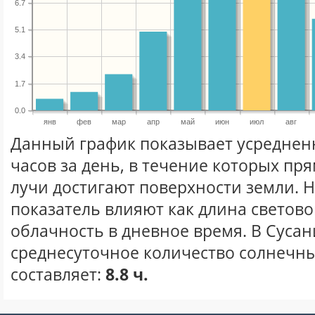
6.7
5.1
3.4
1.7
0.0
янв
фев
мар
апр
май
июн
июл
авг
Данный график показывает усреднен
часов за день, в течение которых п
лучи достигают поверхности земли. 
показатель влияют как длина световог
облачность в дневное время. В Суса
среднесуточное количество солнечны
составляет:
8.8 ч.