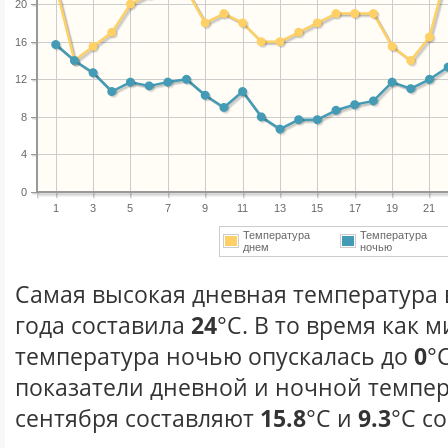
20
16
12
8
4
0
1
3
5
7
9
11
13
15
17
19
21
Температура
Температура
днем
ночью
Самая высокая дневная температура 
года составила
24
°С. В то время как
температура ночью опускалась до
0
°
показатели дневной и ночной темпер
сентября составляют
15.8
°С и
9.3
°С с