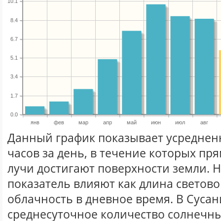
10.1
8.4
6.7
5.1
3.4
1.7
0.0
янв
фев
мар
апр
май
июн
июл
авг
Данный график показывает усреднен
часов за день, в течение которых п
лучи достигают поверхности земли. 
показатель влияют как длина световог
облачность в дневное время. В Суса
среднесуточное количество солнечны