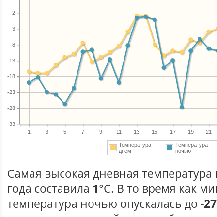
2
-3
-8
-13
-18
-23
-28
-33
1
3
5
7
9
11
13
15
17
19
21
Температура
Температура
днем
ночью
Самая высокая дневная температура 
года составила
1
°С. В то время как 
температура ночью опускалась до
-27