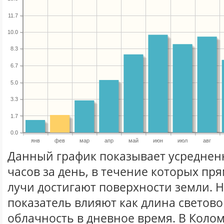
11.7
10.0
8.3
6.7
5.0
3.3
1.7
0.0
янв
фев
мар
апр
май
июн
июл
авг
Данный график показывает усреднен
часов за день, в течение которых п
лучи достигают поверхности земли. 
показатель влияют как длина световог
облачность в дневное время. В Коло