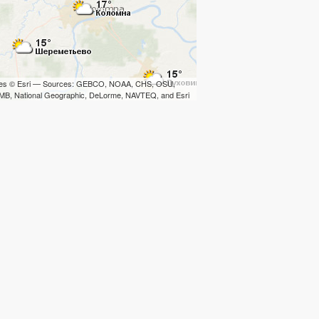
iles © Esri — Sources: GEBCO, NOAA, CHS, OSU,
B, National Geographic, DeLorme, NAVTEQ, and Esri