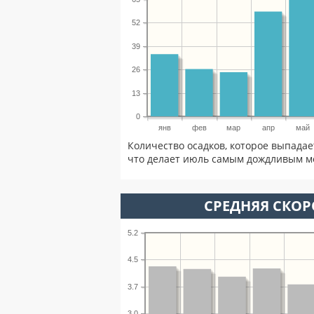
52
39
26
13
0
янв
фев
мар
апр
май
Количество осадков, которое выпадае
что делает июль самым дождливым ме
СРЕДНЯЯ СКОР
5.2
4.5
3.7
3.0