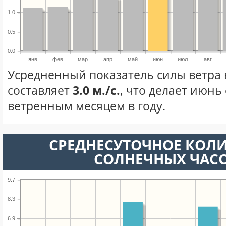
1.0
0.5
0.0
янв
фев
мар
апр
май
июн
июл
авг
Усредненный показатель силы ветра
составляет
3.0 м./с.
, что делает июнь
ветренным месяцем в году.
СРЕДНЕСУТОЧНОЕ КОЛ
СОЛНЕЧНЫХ ЧАС
9.7
8.3
6.9