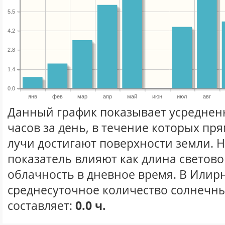
5.5
4.2
2.8
1.4
0.0
янв
фев
мар
апр
май
июн
июл
авг
Данный график показывает усреднен
часов за день, в течение которых п
лучи достигают поверхности земли. 
показатель влияют как длина световог
облачность в дневное время. В Илир
среднесуточное количество солнечны
составляет:
0.0 ч.