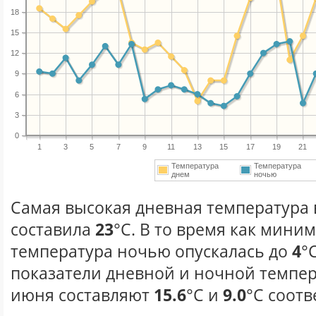
18
15
12
9
6
3
0
1
3
5
7
9
11
13
15
17
19
21
Температура
Температура
днем
ночью
Самая высокая дневная температура 
составила
23
°С. В то время как мини
температура ночью опускалась до
4
°
показатели дневной и ночной темпер
июня составляют
15.6
°С и
9.0
°С соотв