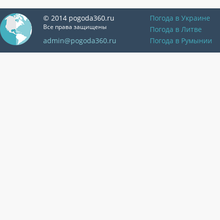
© 2014 pogoda360.ru
Погода в Украине
Все права защищены
Погода в Литве
admin@pogoda360.ru
Погода в Румынии