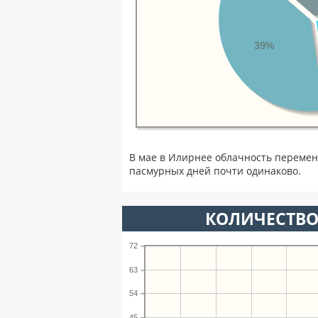
39%
В мае в Илирнее облачность перемен
пасмурных дней почти одинаково.
КОЛИЧЕСТВО
72
63
54
45