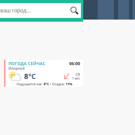
ПОГОДА СЕЙЧАС
06:00
Илирней
8
°C
СВ
1 м/с
Ощущается как:
8°C
/ Осадки:
11%