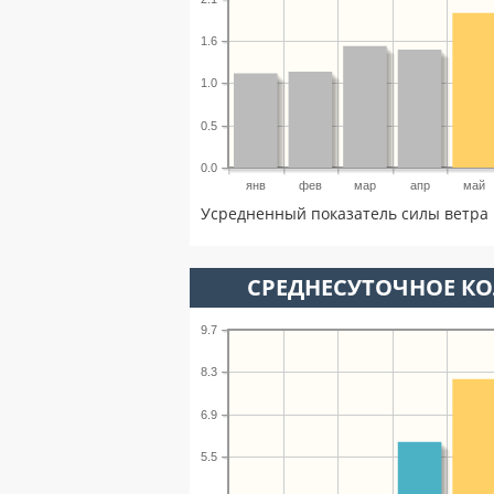
1.6
1.0
0.5
0.0
янв
фев
мар
апр
май
Усредненный показатель силы ветра 
СРЕДНЕСУТОЧНОЕ К
9.7
8.3
6.9
5.5