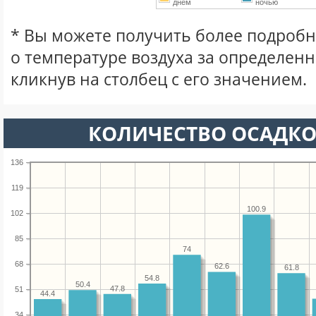
днем
ночью
* Вы можете получить более подро
о температуре воздуха за определен
кликнув на столбец с его значением.
КОЛИЧЕСТВО ОСАДКО
136
119
100.9
102
85
74
68
62.6
61.8
54.8
50.4
47.8
51
44.4
34