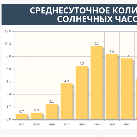
СРЕДНЕСУТОЧНОЕ КОЛ
СОЛНЕЧНЫХ ЧАС
12.0
10
10.3
8.9
8.3
8.6
7.3
6.9
4.9
5.1
3.4
2.1
1.7
0.9
0.7
0.0
янв
фев
мар
апр
май
июн
июл
авг