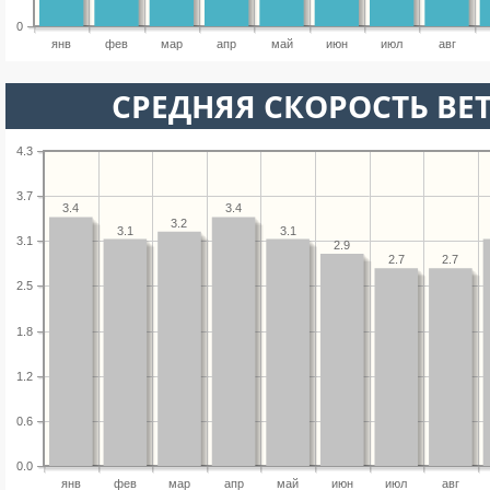
0
янв
фев
мар
апр
май
июн
июл
авг
СРЕДНЯЯ СКОРОСТЬ ВЕТ
4.3
3.7
3.4
3.4
3.2
3.1
3.1
3.1
2.9
2.7
2.7
2.5
1.8
1.2
0.6
0.0
янв
фев
мар
апр
май
июн
июл
авг