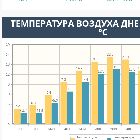
ТЕМПЕРАТУРА ВОЗДУХА ДНЕ
°C
30
22.6
24
21.0
19.7
18
15.1
1
14.2
13.5
12.3
12
7.4
7.3
6
1.6
-0.5
0
-5.3
-6.8
-6
-9.0
-11.4
-11.5
-12
-18
янв
фев
мар
апр
май
июн
июл
авг
Температура
Температура