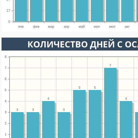
17
0
янв
фев
мар
апр
май
июн
июл
авг
КОЛИЧЕСТВО ДНЕЙ С О
8
7
7
6
5
5
5
4
4
4
3
3
3
3
2
1