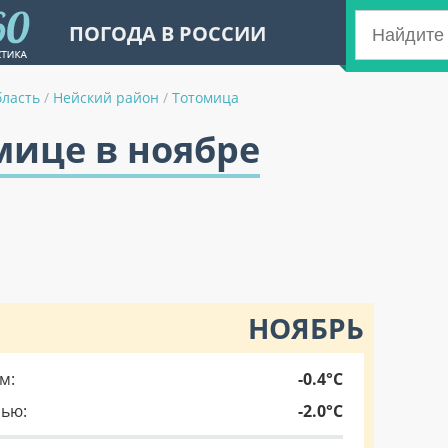
ПОГОДА В РОССИИ
бласть
/
Нейский район
/
Тотомица
мице в ноябре
НОЯБРЬ
м:
-0.4°C
чью:
-2.0°C