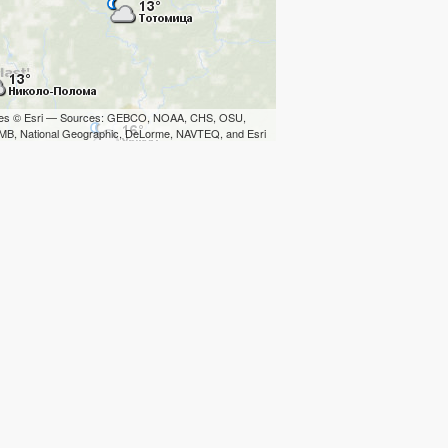
iles © Esri — Sources: GEBCO, NOAA, CHS, OSU,
B, National Geographic, DeLorme, NAVTEQ, and Esri