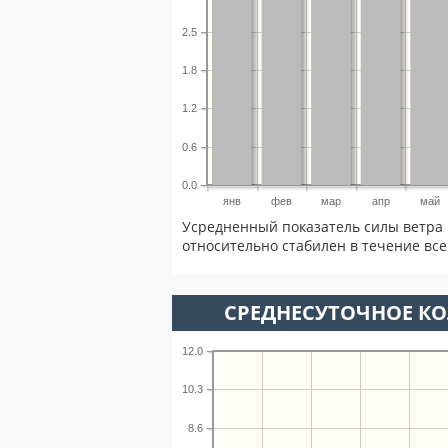
2.5
1.8
1.2
0.6
0.0
янв
фев
мар
апр
май
Усредненный показатель силы ветра 
относительно стабилен в течение всег
СРЕДНЕСУТОЧНОЕ К
12.0
10.3
8.6