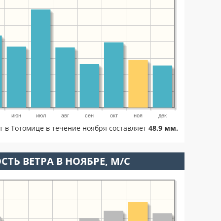
июн
июл
авг
сен
окт
ноя
дек
т в Тотомице в течение ноября составляет
48.9 мм.
СТЬ ВЕТРА В НОЯБРЕ, М/С