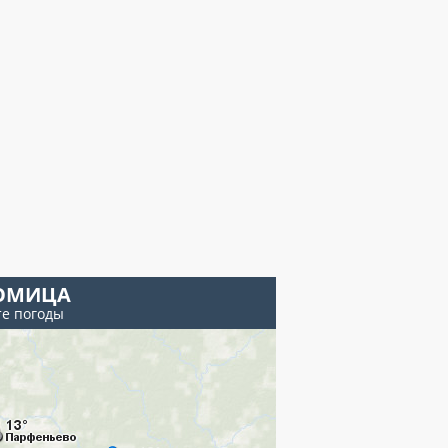
ОМИЦА
те погоды