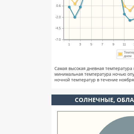
0.6
-2.0
-4.5
-7.0
1
3
5
7
9
11
Темпе
дне
Самая высокая дневная температура 
минимальная температура ночью опу
ночной температур в течение ноябр
CОЛНЕЧНЫЕ, ОБЛА