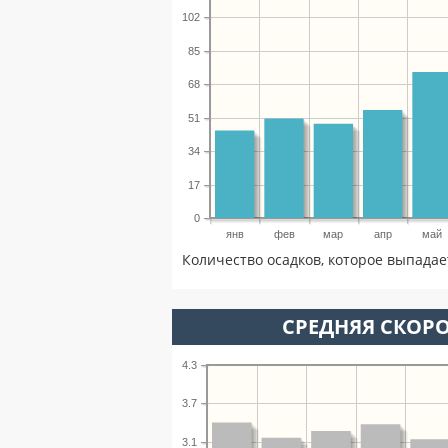
102
85
68
51
34
17
0
янв
фев
мар
апр
май
Количество осадков, которое выпадае
СРЕДНЯЯ СКОРО
4.3
3.7
3.1