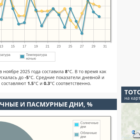
13
15
17
19
21
23
25
27
29
31
ратура
Температура
м
ночью
в ноябре 2025 года составила
8
°С. В то время как
скалась до
-5
°C. Средние показатели дневной и
я составляют
1.5
°С и
0.3
°С соответственно.
ТОТ
на кар
ЧНЫЕ И ПАСМУРНЫЕ ДНИ, %
Солнечные
дни
Облачные
дни