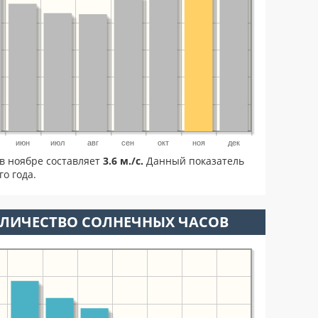
июн
июл
авг
сен
окт
ноя
дек
в ноябре составляет
3.6 м./с.
Данный показатель
о года.
ОЛИЧЕСТВО СОЛНЕЧНЫХ ЧАСОВ