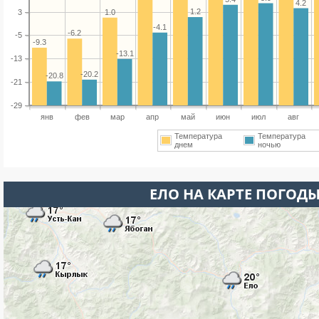
4.2
1.2
3
1.0
-4.1
-6.2
-5
-9.3
-13.1
-13
-20.2
-20.8
-21
-29
янв
фев
мар
апр
май
июн
июл
авг
Температура
Температура
днем
ночью
ЕЛО НА КАРТЕ ПОГОД