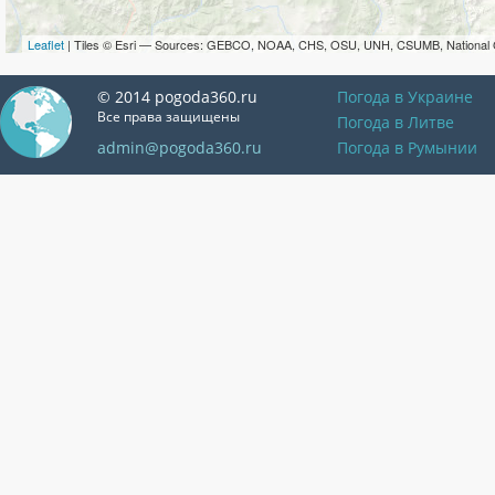
Leaflet
| Tiles © Esri — Sources: GEBCO, NOAA, CHS, OSU, UNH, CSUMB, National 
© 2014 pogoda360.ru
Погода в Украине
Все права защищены
Погода в Литве
admin@pogoda360.ru
Погода в Румынии