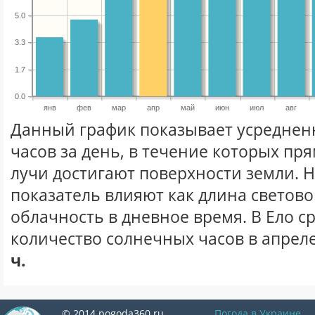
5.0
3.3
1.7
0.0
янв
фев
мар
апр
май
июн
июл
авг
Данный график показывает усреднен
часов за день, в течение которых п
лучи достигают поверхности земли. 
показатель влияют как длина световог
облачность в дневное время. В Ело с
количество солнечных часов в апреле
ч.
© 2014 pogoda360.ru
Погода в Украине