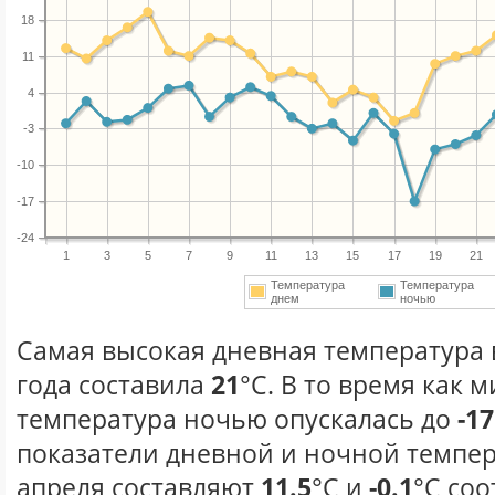
18
11
4
-3
-10
-17
-24
1
3
5
7
9
11
13
15
17
19
21
Температура
Температура
днем
ночью
Самая высокая дневная температура 
года составила
21
°С. В то время как
температура ночью опускалась до
-17
показатели дневной и ночной темпер
апреля составляют
11.5
°С и
-0.1
°С соо