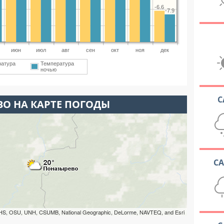
-6.6
-7.9
июн
июл
авг
сен
окт
ноя
дек
ратура
Температура
ночью
С
О НА КАРТЕ ПОГОДЫ
С
HS, OSU, UNH, CSUMB, National Geographic, DeLorme, NAVTEQ, and Esri