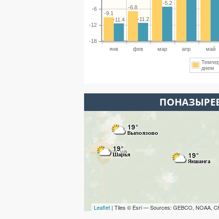
-5.2
-6.8
-6
-9.1
-11.2
-11.4
-12
-18
янв
фев
мар
апр
май
Темпе
днем
ПОНАЗЫРЕВ
Leaflet
| Tiles © Esri — Sources: GEBCO, NOAA, C