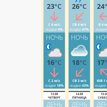
23
°C
26
°C
24
С 4 м/с
СВ 4 м/с
В 4 м
осадки
4%
осадки
47%
осадки
НОЧЬ
НОЧЬ
НО
16
°C
18
°C
17
С 2 м/с
СВ 3 м/с
ЮВ 1 
осадки
18%
осадки
43%
осадки
13.08
14.08
15.0
ЧЕТВЕРГ
ПЯТНИЦА
СУББ
ДЕНЬ
ДЕНЬ
ДЕ