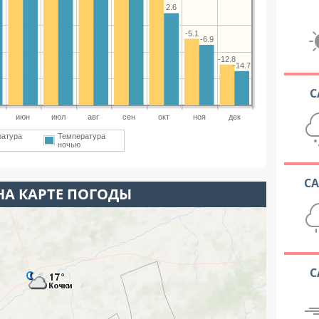
2.6
-5.1
-6.9
-12.8
-14.7
С
июн
июл
авг
сен
окт
ноя
дек
ратура
Температура
ночью
С
НА КАРТЕ ПОГОДЫ
С