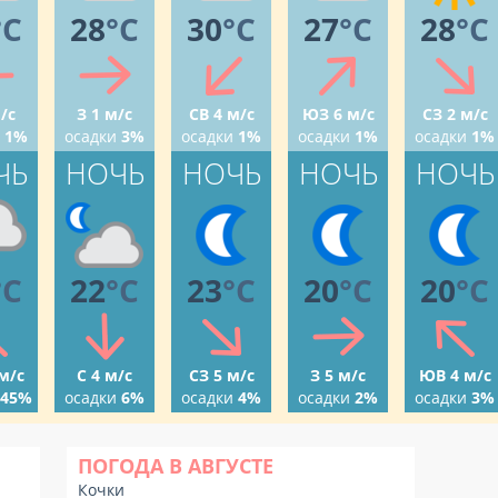
°C
28
°C
30
°C
27
°C
28
°C
/с
З 1 м/с
СВ 4 м/с
ЮЗ 6 м/с
СЗ 2 м/с
1%
осадки
3%
осадки
1%
осадки
1%
осадки
1%
ЧЬ
НОЧЬ
НОЧЬ
НОЧЬ
НОЧЬ
°C
22
°C
23
°C
20
°C
20
°C
м/с
С 4 м/с
СЗ 5 м/с
З 5 м/с
ЮВ 4 м/с
45%
осадки
6%
осадки
4%
осадки
2%
осадки
3%
ПОГОДА В АВГУСТЕ
Кочки