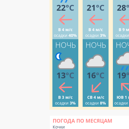
22
°C
21
°C
28
В 4 м/с
В 4 м/с
В 9 м
осадки
40%
осадки
3%
осадки
НОЧЬ
НОЧЬ
НО
13
°C
16
°C
19
В 3 м/с
СВ 4 м/с
ЮВ 1 
осадки
3%
осадки
8%
осадки
ПОГОДА ПО МЕСЯЦАМ
Кочки