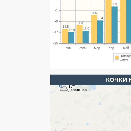
1.8
-1
-4.5
-8.4
-9
-11.8
-14.5
-16.0
-16.9
-17
-25
янв
фев
мар
апр
май
Темпе
днем
КОЧКИ 