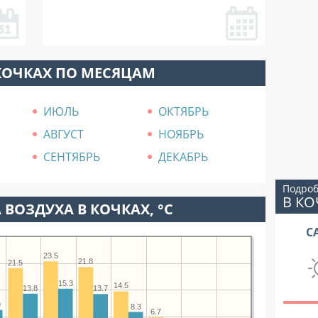
КОЧКАХ ПО МЕСЯЦАМ
ИЮЛЬ
ОКТЯБРЬ
АВГУСТ
НОЯБРЬ
СЕНТЯБРЬ
ДЕКАБРЬ
Подроб
В КО
 ВОЗДУХА В КОЧКАХ, °C
С
23.5
21.8
21.5
15.3
14.5
13.8
13.7
9
8.3
6.7